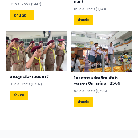
พลศึกษา ศิลปะ หรือสาขาอื่นที่
ก.ค.)
21 ก.ค. 2569 (1,447)
เกี่ยวข้อง เป็นผู้ใช้ภาษาอังกฤษ
09 ก.ค. 2569 (2,143)
เป็นภาษาแม่ (Native English
อ่านต่อ
Speaker) หรือหากไม่ใช่เจ้าของ
อ่านต่อ
ภาษา ต้องมีผลการทดสอบ
ภาษาอังกฤษ TOEIC ไม่ต่ำกว่า
785 คะแนน หากมีประสบการณ์
ด้านการจัดการเรียนการสอนจะ
ได้รับการพิจารณาเป็นพิเศษ
เอกสารประกอบการสมัครและ
การติดต่อ ผู้สนใจสามารถส่ง
ประวัติส่วนตัว (CV), สำเนา
หนังสือเดินทาง (Passport),
งานลูกเสือ-เนตรนารี
โครงการหล่อเทียนจำนำ
สำเนาใบปริญญาบัตร, เอกสาร
พรรษา ปีการศึกษา 2569
03 ก.ค. 2569 (1,707)
รับรองอื่น ๆ ที่เกี่ยวข้อง พร้อม
02 ก.ค. 2569 (1,798)
ทั้งวิดีโอแนะนำตัวสั้น ๆ (Short
อ่านต่อ
Introduction Video) ได้ที่
อ่านต่อ
อีเมล hr@satit.buu.ac.th
🇬🇧 English Job
Announcement: Foreign
Teachers Piboonbumpen
Demonstration School,
Burapha University, invites