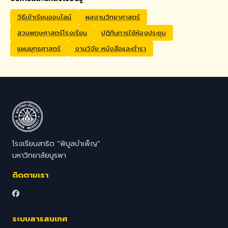
Application Process
Interested candidates
วิธีเข้าเรียนออนไลน์
ผลงานวิทยาศาสตร์
should submit their CV,
สวนพฤษศาสตร์โรงเรียน
ปฏิทินการใช้ห้องประชุม
passport copy, degree
certificates, relevant
แผนยุทธศาสตร์
งานวิจัย หนังสือและตำรา
transcripts/documents,
and a brief video
introduction via email to
hr@satit.buu.ac.th
โรงเรียนสาธิต “พิบูลบำเพ็ญ”
มหาวิทยาลัยบูรพา
ติดตามเรา
ระบบสารสนเทศ