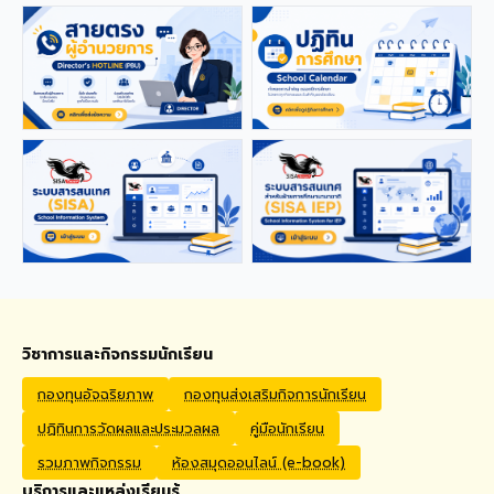
applications from qualified
foreign educators for
teaching positions
covering Kindergarten,
Primary, and High School
levels. Benefits Monthly
Salary: 30,000 – 40,000
THB Housing Allowance:
6,500 THB Full assistance
with Visa and Work Permit
extensions Private Health
Insurance cover
Qualifications Bachelor's
degree in Mathematics,
English, Science, Social
Studies, PE, Arts, or a
วิชาการและกิจกรรมนักเรียน
related field. Native English
Speakers or Non-Native
กองทุนอัจฉริยภาพ
กองทุนส่งเสริมกิจการนักเรียน
English Speakers with a
ปฏิทินการวัดผลและประมวลผล
คู่มือนักเรียน
verified TOEIC score of at
least 785. Prior teaching
รวมภาพกิจกรรม
ห้องสมุดออนไลน์ (e-book)
experience is preferred.
บริการและแหล่งเรียนรู้