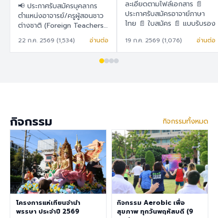
สอนชาวต่างชาติ
ละเอียดตามไฟล์เอกสาร 📄
📢 ประกาศรับสมัครบุคลากร
(Foreign Teachers)
ประกาศรับสมัครอาจาย์ภาษา
ตำแหน่งอาจารย์/ครูผู้สอนชาว
ไทย 📄 ใบสมัคร 📄 แบบรับรอง
ต่างชาติ (Foreign Teachers)
ตนเอง
โรงเรียนสาธิต "พิบูลบำเพ็ญ"
22 ก.ค. 2569 (1,534)
อ่านต่อ
19 ก.ค. 2569 (1,076)
อ่านต่อ
มหาวิทยาลัยบูรพา 🇹🇭 ภาษา
ไทย โรงเรียนสาธิต "พิบูล
บำเพ็ญ" มหาวิทยาลัยบูรพา มี
ความประสงค์จะรับสมัครครูผู้
สอนชาวต่างชาติ เพื่อปฏิบัติการ
สอนในระดับชั้นอนุบาล ประถม
ศึกษา และมัธยมศึกษา ราย
ละเอียดสวัสดิการ อัตราเงิน
กิจกรรม
กิจกรรมทั้งหมด
เดือน 30,000 – 40,000
บาท เงินช่วยเหลือค่าที่พัก
6,500 บาท/เดือน สวัสดิการ
การต่ออายุ Visa และ Work
Permit ประกันสุขภาพเอกชน
คุณสมบัติประจำตำแหน่ง สำเร็จ
การศึกษาระดับปริญญาตรี ใน
สาขาวิชาคณิตศาสตร์ ภาษา
อังกฤษ วิทยาศาสตร์
โครงการแห่เทียนจำนำ
กิจกรรม Aerobic เพื่อ
สังคมศึกษา สุขศึกษา/
พรรษา ประจำปี 2569
สุขภาพ ทุกวันพฤหัสบดี (9