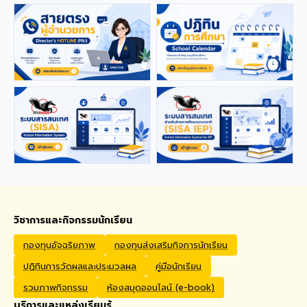
applications from qualified
foreign educators for
teaching positions
covering Kindergarten,
Primary, and High School
levels. Benefits Monthly
Salary: 30,000 – 40,000
THB Housing Allowance:
6,500 THB Full assistance
with Visa and Work Permit
extensions Private Health
Insurance cover
Qualifications Bachelor's
degree in Mathematics,
English, Science, Social
Studies, PE, Arts, or a
วิชาการและกิจกรรมนักเรียน
related field. Native English
Speakers or Non-Native
กองทุนอัจฉริยภาพ
กองทุนส่งเสริมกิจการนักเรียน
English Speakers with a
ปฏิทินการวัดผลและประมวลผล
คู่มือนักเรียน
verified TOEIC score of at
least 785. Prior teaching
รวมภาพกิจกรรม
ห้องสมุดออนไลน์ (e-book)
experience is preferred.
บริการและแหล่งเรียนรู้