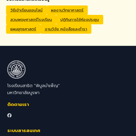
Application Process
Interested candidates
วิธีเข้าเรียนออนไลน์
ผลงานวิทยาศาสตร์
should submit their CV,
สวนพฤษศาสตร์โรงเรียน
ปฏิทินการใช้ห้องประชุม
passport copy, degree
certificates, relevant
แผนยุทธศาสตร์
งานวิจัย หนังสือและตำรา
transcripts/documents,
and a brief video
introduction via email to
hr@satit.buu.ac.th
โรงเรียนสาธิต “พิบูลบำเพ็ญ”
มหาวิทยาลัยบูรพา
ติดตามเรา
ระบบสารสนเทศ