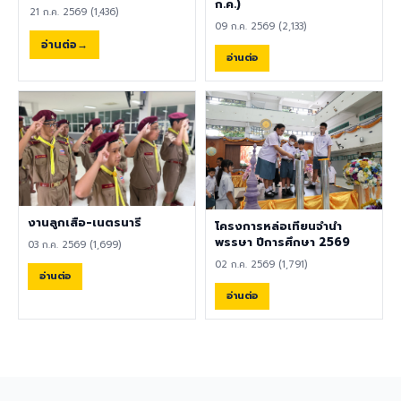
พลศึกษา ศิลปะ หรือสาขาอื่นที่
ก.ค.)
21 ก.ค. 2569 (1,436)
เกี่ยวข้อง เป็นผู้ใช้ภาษาอังกฤษ
09 ก.ค. 2569 (2,133)
เป็นภาษาแม่ (Native English
อ่านต่อ
Speaker) หรือหากไม่ใช่เจ้าของ
อ่านต่อ
ภาษา ต้องมีผลการทดสอบ
ภาษาอังกฤษ TOEIC ไม่ต่ำกว่า
785 คะแนน หากมีประสบการณ์
ด้านการจัดการเรียนการสอนจะ
ได้รับการพิจารณาเป็นพิเศษ
เอกสารประกอบการสมัครและ
การติดต่อ ผู้สนใจสามารถส่ง
ประวัติส่วนตัว (CV), สำเนา
หนังสือเดินทาง (Passport),
งานลูกเสือ-เนตรนารี
โครงการหล่อเทียนจำนำ
สำเนาใบปริญญาบัตร, เอกสาร
พรรษา ปีการศึกษา 2569
03 ก.ค. 2569 (1,699)
รับรองอื่น ๆ ที่เกี่ยวข้อง พร้อม
02 ก.ค. 2569 (1,791)
ทั้งวิดีโอแนะนำตัวสั้น ๆ (Short
อ่านต่อ
Introduction Video) ได้ที่
อ่านต่อ
อีเมล hr@satit.buu.ac.th
🇬🇧 English Job
Announcement: Foreign
Teachers Piboonbumpen
Demonstration School,
Burapha University, invites