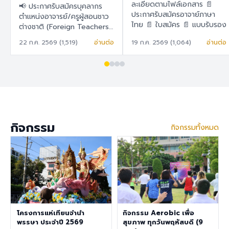
สอนชาวต่างชาติ
ละเอียดตามไฟล์เอกสาร 📄
📢 ประกาศรับสมัครบุคลากร
(Foreign Teachers)
ประกาศรับสมัครอาจาย์ภาษา
ตำแหน่งอาจารย์/ครูผู้สอนชาว
ไทย 📄 ใบสมัคร 📄 แบบรับรอง
ต่างชาติ (Foreign Teachers)
ตนเอง
โรงเรียนสาธิต "พิบูลบำเพ็ญ"
22 ก.ค. 2569 (1,519)
อ่านต่อ
19 ก.ค. 2569 (1,064)
อ่านต่อ
มหาวิทยาลัยบูรพา 🇹🇭 ภาษา
ไทย โรงเรียนสาธิต "พิบูล
บำเพ็ญ" มหาวิทยาลัยบูรพา มี
ความประสงค์จะรับสมัครครูผู้
สอนชาวต่างชาติ เพื่อปฏิบัติการ
สอนในระดับชั้นอนุบาล ประถม
ศึกษา และมัธยมศึกษา ราย
ละเอียดสวัสดิการ อัตราเงิน
กิจกรรม
กิจกรรมทั้งหมด
เดือน 30,000 – 40,000
บาท เงินช่วยเหลือค่าที่พัก
6,500 บาท/เดือน สวัสดิการ
การต่ออายุ Visa และ Work
Permit ประกันสุขภาพเอกชน
คุณสมบัติประจำตำแหน่ง สำเร็จ
การศึกษาระดับปริญญาตรี ใน
สาขาวิชาคณิตศาสตร์ ภาษา
อังกฤษ วิทยาศาสตร์
โครงการแห่เทียนจำนำ
กิจกรรม Aerobic เพื่อ
สังคมศึกษา สุขศึกษา/
พรรษา ประจำปี 2569
สุขภาพ ทุกวันพฤหัสบดี (9