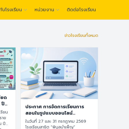
วกับโรงเรียน
หน่วยงาน
ติดต่อโรงเรียน
กคิดเชิงนวัตกรรม เปี่ยมด้วยคุณธรรม มีภาวะผู้นำที่ยั่งยืน”
ไทย
English
ข่าวโรงเรียนทั้งหมด
อียด
 ปี
ประกาศ การจัดการเรียนการ
เรียน
สอนในรูปแบบออนไลน์
ออนดีมานด์ หรือออนแอนด์ ใน
ในวันที่ 27 และ 31 กรกฎาคม 2569
น ปี
วันที่ 27-31 กรกฎาคม 2569
โรงเรียนสาธิต “พิบูลบำเพ็ญ”