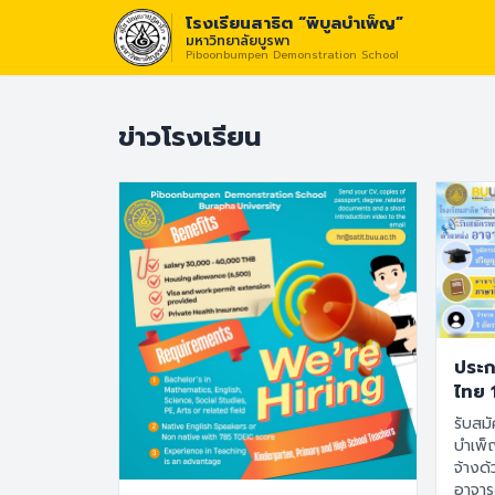
โรงเรียนสาธิต “พิบูลบำเพ็ญ”
มหาวิทยาลัยบูรพา
Piboonbumpen Demonstration School
วิสัยทัศน์ :
“โรงเรี
ข่าวโรงเรียน
ประก
ไทย 
รับสมั
บำเพ็
จ้างด
อาจาร