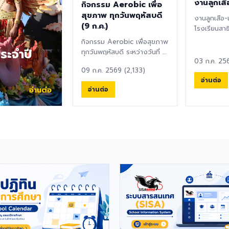
งานลูกเสื
กิจกรรม Aerobic เพื่อ
สุขภาพ ทุกวันพฤหัสบดี
งานลูกเสือ-
(9 ก.ค.)
โรงเรียนสาธ
มหาวิทยาลัยบ
กิจกรรม Aerobic เพื่อสุขภาพ
ทบทวนคำปฏิ
ระจำปี
ทุกวันพฤหัสบดี ระหว่างวันที่ 9
03 ก.ค. 25
กรกฎาคม - 17 กันยายน 2569
09 ก.ค. 2569 (2,133)
ณ โรง...
อ่านต่อ
อ่านต่อ
อ่านต่อ