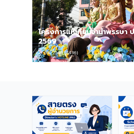
ต้องมีผลการทดสอบภาษาอังกฤษ
TOEIC ไม่ต่ำกว่า 785 คะแนน หากมี
ประสบการณ์ด้านการจัดการเรียนการ
สอนจะได้รับการพิจารณาเป็นพิเศษ
เอกสารประกอบการสมัครและการติดต่อ
โครงการแห่เทียนจำนำพรรษา ป
ผู้สนใจสามารถส่ง ประวัติส่วนตัว (CV),
2569
สำเนาหนังสือเดินทาง (Passport),
สำเนาใบปริญญาบัตร, เอกสารรับรองอื่น
ๆ ที่เกี่ยวข้อง พร้อมทั้งวิดีโอแนะนำตัว
21 ก.ค. 2569 (1,436)
สั้น ๆ (Short Introduction Video)
ได้ที่อีเมล hr@satit.buu.ac.th 🇬🇧
English Job Announcement:
Foreign Teachers Piboonbumpen
Demonstration School, Burapha
University, invites applications
from qualified foreign educators
for teaching positions covering
Kindergarten, Primary, and High
School levels. Benefits Monthly
Salary: 30,000 – 40,000 THB
Housing Allowance: 6,500 THB Full
assistance with Visa and Work