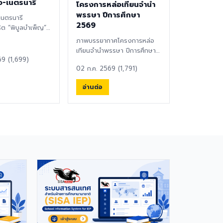
อ-เนตรนารี
โครงการหล่อเทียนจำนำ
พรรษา ปีการศึกษา
เนตรนารี
2569
ิต “พิบูลบำเพ็ญ”
ูรพา ⚜️ได้จัดพิธี
ภาพบรรยากาศโครงการหล่อ
ญาณ...
เทียนจำนำพรรษา ปีการศึกษา
69 (1,699)
2569 ซึ่งจัดขึ้นระหว่างวันที่
02 ก.ค. 2569 (1,791)
2-3 กรกฎาคม ...
อ่านต่อ