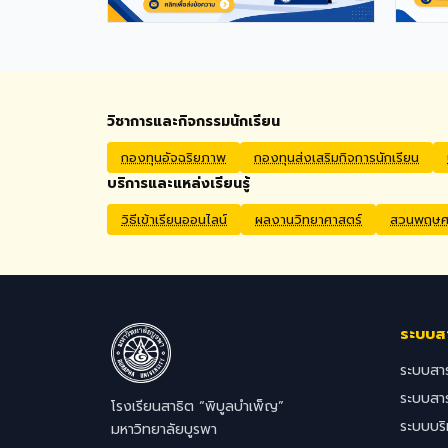
Permit extensions Private Health
Insurance cover Qualifications
Bachelor's degree in Mathematics,
English, Science, Social Studies,
PE, Arts, or a related field. Native
English Speakers or Non-Native
วิชาการและกิจกรรมนักเรียน
English Speakers with a verified
TOEIC score of at least 785. Prior
กองทุนอัจฉริยภาพ
กองทุนส่งเสริมกิจการนักเรียน
teaching experience is preferred.
บริการและแหล่งเรียนรู้
Application Process Interested
candidates should submit their
วิธีเข้าเรียนออนไลน์
ผลงานวิทยาศาสตร์
สวนพฤษศา
CV, passport copy, degree
certificates, relevant
transcripts/documents, and a
brief video introduction via email
to hr@satit.buu.ac.th
ระบบส
ระบบสา
ระบบสา
โรงเรียนสาธิต “พิบูลบำเพ็ญ”
ระบบบร
มหาวิทยาลัยบูรพา