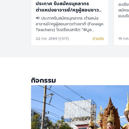
ประกาศ รับสมัครบุคลากร
ละเอียดต
ตำแหน่งอาจารย์/ครูผู้สอนชาว
สมัครอาจา
ต่างชาติ (Foreign Teachers)
แบบร
📢 ประกาศรับสมัครบุคลากร ตำแหน่ง
อาจารย์/ครูผู้สอนชาวต่างชาติ (Foreign
Teachers) โรงเรียนสาธิต "พิบูล
บำเพ็ญ" มหาวิทยาลัยบูรพา 🇹🇭 ภาษา
22 ก.ค. 2569 (1,517)
อ่านต่อ
19 ก.ค
ไทย โรงเรียนสาธิต "พิบูลบำเพ็ญ"
มหาวิทยาลัยบูรพา มีความประสงค์จะรับ
สมัครครูผู้สอนชาวต่างชาติ เพื่อปฏิบัติ
การสอนในระดับชั้นอนุบาล ประถมศึกษา
และมัธยมศึกษา รายละเอียดสวัสดิการ
อัตราเงินเดือน 30,000 – 40,000
บาท เงินช่วยเหลือค่าที่พัก 6,500 บาท/
กิจกรรม
เดือน สวัสดิการการต่ออายุ Visa และ
Work Permit ประกันสุขภาพเอกชน
คุณสมบัติประจำตำแหน่ง สำเร็จการ
ศึกษาระดับปริญญาตรี ในสาขาวิชา
คณิตศาสตร์ ภาษาอังกฤษ วิทยาศาสตร์
สังคมศึกษา สุขศึกษา/พลศึกษา ศิลปะ
หรือสาขาอื่นที่เกี่ยวข้อง เป็นผู้ใช้ภาษา
อังกฤษเป็นภาษาแม่ (Native English
Speaker) หรือหากไม่ใช่เจ้าของภาษา