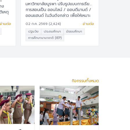
มหาวิทยาลัยบูรพา ปรับรูปแบบการเรียน
การสอนเป็น ออนไลน์ / ออนดีมานด์ /
ิเหตุ
ออนแฮนด์ ในวันดังกล่าว เพื่อให้เหมาะ
สมกับวันหยุดราชการ และให้ผู้เรียนเรียน
อ่านต่อ
02 ก.ค. 2569 (2,424)
อ่านต่อ
รู้ได้ทุกที่ทุกเวลา แล้วจะกลับมาเรียนแบบ
ปฐมวัย
ประถมศึกษา
มัธยมศึกษา
ปกติ (Onsite) ตามกำหนดการเดิม 📄
การศึกษานานาชาติ (IEP)
เอกสารประกาศโรงเรียน
กิจกรรมทั้งหมด