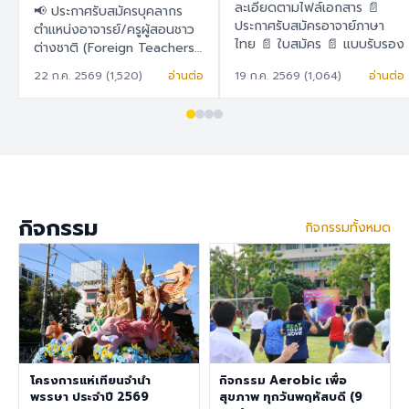
สอนชาวต่างชาติ
ละเอียดตามไฟล์เอกสาร 📄
📢 ประกาศรับสมัครบุคลากร
(Foreign Teachers)
ประกาศรับสมัครอาจาย์ภาษา
ตำแหน่งอาจารย์/ครูผู้สอนชาว
ไทย 📄 ใบสมัคร 📄 แบบรับรอง
ต่างชาติ (Foreign Teachers)
ตนเอง
โรงเรียนสาธิต "พิบูลบำเพ็ญ"
22 ก.ค. 2569 (1,520)
อ่านต่อ
19 ก.ค. 2569 (1,064)
อ่านต่อ
มหาวิทยาลัยบูรพา 🇹🇭 ภาษา
ไทย โรงเรียนสาธิต "พิบูล
บำเพ็ญ" มหาวิทยาลัยบูรพา มี
ความประสงค์จะรับสมัครครูผู้
สอนชาวต่างชาติ เพื่อปฏิบัติการ
สอนในระดับชั้นอนุบาล ประถม
ศึกษา และมัธยมศึกษา ราย
ละเอียดสวัสดิการ อัตราเงิน
กิจกรรม
กิจกรรมทั้งหมด
เดือน 30,000 – 40,000
บาท เงินช่วยเหลือค่าที่พัก
6,500 บาท/เดือน สวัสดิการ
การต่ออายุ Visa และ Work
Permit ประกันสุขภาพเอกชน
คุณสมบัติประจำตำแหน่ง สำเร็จ
การศึกษาระดับปริญญาตรี ใน
สาขาวิชาคณิตศาสตร์ ภาษา
อังกฤษ วิทยาศาสตร์
โครงการแห่เทียนจำนำ
กิจกรรม Aerobic เพื่อ
สังคมศึกษา สุขศึกษา/
พรรษา ประจำปี 2569
สุขภาพ ทุกวันพฤหัสบดี (9