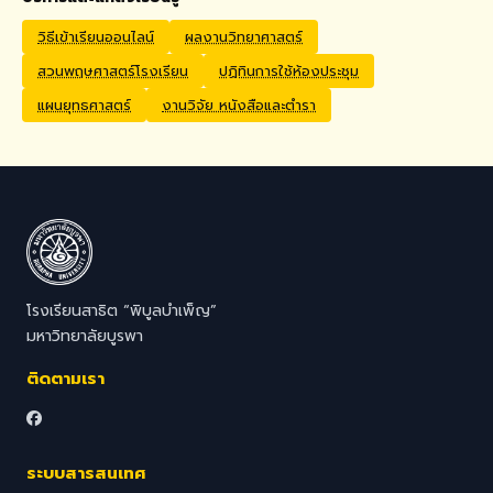
Application Process
Interested candidates
วิธีเข้าเรียนออนไลน์
ผลงานวิทยาศาสตร์
should submit their CV,
สวนพฤษศาสตร์โรงเรียน
ปฏิทินการใช้ห้องประชุม
passport copy, degree
certificates, relevant
แผนยุทธศาสตร์
งานวิจัย หนังสือและตำรา
transcripts/documents,
and a brief video
introduction via email to
hr@satit.buu.ac.th
โรงเรียนสาธิต “พิบูลบำเพ็ญ”
มหาวิทยาลัยบูรพา
ติดตามเรา
ระบบสารสนเทศ