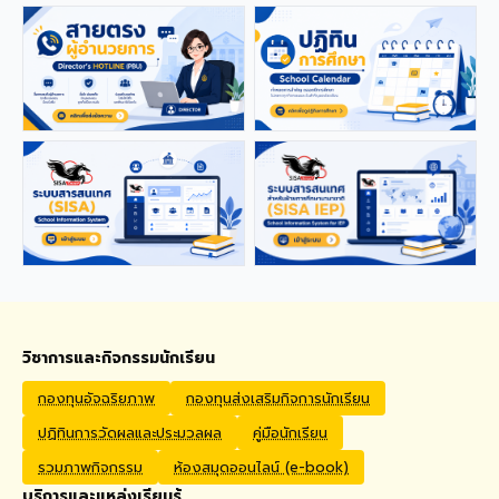
applications from qualified
foreign educators for
teaching positions
covering Kindergarten,
Primary, and High School
levels. Benefits Monthly
Salary: 30,000 – 40,000
THB Housing Allowance:
6,500 THB Full assistance
with Visa and Work Permit
extensions Private Health
Insurance cover
Qualifications Bachelor's
degree in Mathematics,
English, Science, Social
Studies, PE, Arts, or a
วิชาการและกิจกรรมนักเรียน
related field. Native English
Speakers or Non-Native
กองทุนอัจฉริยภาพ
กองทุนส่งเสริมกิจการนักเรียน
English Speakers with a
ปฏิทินการวัดผลและประมวลผล
คู่มือนักเรียน
verified TOEIC score of at
least 785. Prior teaching
รวมภาพกิจกรรม
ห้องสมุดออนไลน์ (e-book)
experience is preferred.
บริการและแหล่งเรียนรู้