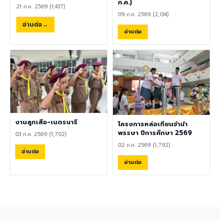
พลศึกษา ศิลปะ หรือสาขาอื่นที่
ก.ค.)
21 ก.ค. 2569 (1,437)
เกี่ยวข้อง เป็นผู้ใช้ภาษาอังกฤษ
09 ก.ค. 2569 (2,134)
เป็นภาษาแม่ (Native English
อ่านต่อ
Speaker) หรือหากไม่ใช่เจ้าของ
อ่านต่อ
ภาษา ต้องมีผลการทดสอบ
ภาษาอังกฤษ TOEIC ไม่ต่ำกว่า
785 คะแนน หากมีประสบการณ์
ด้านการจัดการเรียนการสอนจะ
ได้รับการพิจารณาเป็นพิเศษ
เอกสารประกอบการสมัครและ
การติดต่อ ผู้สนใจสามารถส่ง
ประวัติส่วนตัว (CV), สำเนา
หนังสือเดินทาง (Passport),
งานลูกเสือ-เนตรนารี
โครงการหล่อเทียนจำนำ
สำเนาใบปริญญาบัตร, เอกสาร
พรรษา ปีการศึกษา 2569
03 ก.ค. 2569 (1,702)
รับรองอื่น ๆ ที่เกี่ยวข้อง พร้อม
02 ก.ค. 2569 (1,792)
ทั้งวิดีโอแนะนำตัวสั้น ๆ (Short
อ่านต่อ
Introduction Video) ได้ที่
อ่านต่อ
อีเมล hr@satit.buu.ac.th
🇬🇧 English Job
Announcement: Foreign
Teachers Piboonbumpen
Demonstration School,
Burapha University, invites