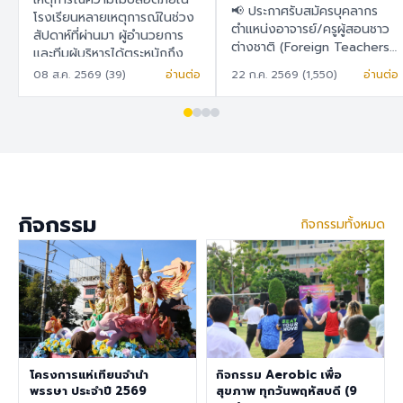
สอนชาวต่างชาติ
📢 ประกาศรับสมัครบุคลากร
ในการวางแผน พัฒนา
โรงเรียนหลายเหตุการณ์ในช่วง
(Foreign Teachers)
ตำแหน่งอาจารย์/ครูผู้สอนชาว
สัปดาห์ที่ผ่านมา ผู้อำนวยการ
และยกระดับระบบความ
ต่างชาติ (Foreign Teachers)
และทีมผู้บริหารได้ตระหนักถึง
ปลอดภัยของโรงเรียน
โรงเรียนสาธิต "พิบูลบำเพ็ญ"
ความปลอดภัยในโรงเรียนเป็น
08 ส.ค. 2569 (39)
อ่านต่อ
22 ก.ค. 2569 (1,550)
อ่านต่อ
อย่างเป็นรูปธรรม
มหาวิทยาลัยบูรพา 🇹🇭 ภาษา
สำคัญ เพราะโรงเรียนมีความมุ่ง
ไทย โรงเรียนสาธิต "พิบูล
มั่นในการพัฒนาสภาพแวดล้อม
บำเพ็ญ" มหาวิทยาลัยบูรพา มี
การเรียนรู้ที่ปลอดภัย สำหรับ
ความประสงค์จะรับสมัครครูผู้
นักเรียน ครู บุคลากร ผู้
สอนชาวต่างชาติ เพื่อปฏิบัติการ
ปกครอง และผู้มาติดต่อทุกท่าน
สอนในระดับชั้นอนุบาล ประถม
จึงได้จัดทำแบบสำรวจนี้ เพื่อ
ศึกษา และมัธยมศึกษา ราย
สำรวจและรับฟังความคิดเห็น
ละเอียดสวัสดิการ อัตราเงิน
ของทุกฝ่ายที่เกี่ยวข้องกับ
กิจกรรม
กิจกรรมทั้งหมด
เดือน 30,000 – 40,000
โรงเรียนสาธิต "พิบูลบำเพ็ญ"
บาท เงินช่วยเหลือค่าที่พัก
มหาวิทยาลัยบูรพา เพื่อนำข้อมูล
6,500 บาท/เดือน สวัสดิการ
ไปใช้ในการ วางแผน พัฒนา
การต่ออายุ Visa และ Work
และยกระดับระบบความ
Permit ประกันสุขภาพเอกชน
ปลอดภัยของโรงเรียนอย่างเป็น
คุณสมบัติประจำตำแหน่ง สำเร็จ
รูปธรรม ขอความอนุเคราะห์ทุก
การศึกษาระดับปริญญาตรี ใน
ท่านในการทำแบบสำรวจ ภายใน
สาขาวิชาคณิตศาสตร์ ภาษา
วันที่ 9 สิงหาคม 2569 เพื่อนำ
อังกฤษ วิทยาศาสตร์
โครงการแห่เทียนจำนำ
กิจกรรม Aerobic เพื่อ
ผลการสำรวจไปใช้ดำเนินการต่อ
สังคมศึกษา สุขศึกษา/
พรรษา ประจำปี 2569
สุขภาพ ทุกวันพฤหัสบดี (9
ไป แบบสำรวจความคิดเห็นด้าน