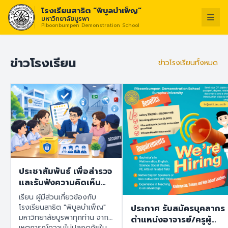
โรงเรียนสาธิต “พิบูลบำเพ็ญ”
มหาวิทยาลัยบูรพา
Piboonbumpen Demonstration School
วิสัยทัศน์ :
“โรง
ไทย
English
ข่าวโรงเรียน
ข่าวโรงเรียนทั้งหมด
ประชาสัมพันธ์ เพื่อสำรวจ
และรับฟังความคิดเห็น
ของทุกฝ่ายที่เกี่ยวข้องกับ
เรียน ผู้มีส่วนเกี่ยวข้องกับ
โรงเรียนสาธิต "พิบูล
โรงเรียนสาธิต "พิบูลบำเพ็ญ"
ประกาศ รับสมัครบุคลากร
บำเพ็ญ" มหาวิทยาลัย
มหาวิทยาลัยบูรพาทุกท่าน จาก
ตำแหน่งอาจารย์/ครูผู้
บูรพา เพื่อนำข้อมูลไปใช้
เหตุการณ์ความไม่ปลอดภัยใน