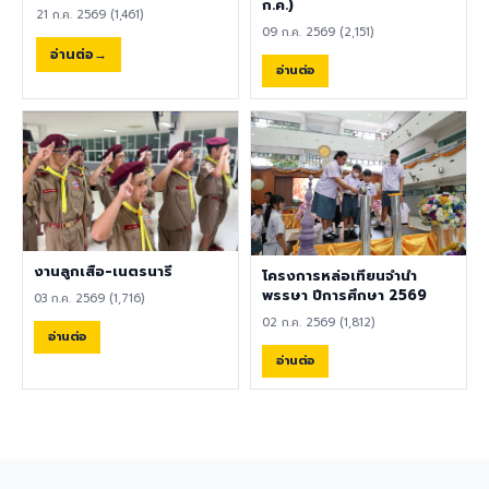
พลศึกษา ศิลปะ หรือสาขาอื่นที่
ก.ค.)
ความปลอดภัย คลิกที่นี่เพื่อร่วม
21 ก.ค. 2569 (1,461)
เกี่ยวข้อง เป็นผู้ใช้ภาษาอังกฤษ
แสดงความคิดเห็น ผู้อำนวยการ
09 ก.ค. 2569 (2,151)
เป็นภาษาแม่ (Native English
ขอขอบคุณทุกความคิดเห็น
อ่านต่อ
Speaker) หรือหากไม่ใช่เจ้าของ
อ่านต่อ
เพราะความคิดเห็นของท่านคือ
ภาษา ต้องมีผลการทดสอบ
เสียงสำคัญของการพัฒนา
ภาษาอังกฤษ TOEIC ไม่ต่ำกว่า
โรงเรียนอย่างยั่งยืน 8
785 คะแนน หากมีประสบการณ์
สิงหาคม 2569
ด้านการจัดการเรียนการสอนจะ
ได้รับการพิจารณาเป็นพิเศษ
เอกสารประกอบการสมัครและ
การติดต่อ ผู้สนใจสามารถส่ง
ประวัติส่วนตัว (CV), สำเนา
หนังสือเดินทาง (Passport),
งานลูกเสือ-เนตรนารี
โครงการหล่อเทียนจำนำ
สำเนาใบปริญญาบัตร, เอกสาร
พรรษา ปีการศึกษา 2569
03 ก.ค. 2569 (1,716)
รับรองอื่น ๆ ที่เกี่ยวข้อง พร้อม
02 ก.ค. 2569 (1,812)
ทั้งวิดีโอแนะนำตัวสั้น ๆ (Short
อ่านต่อ
Introduction Video) ได้ที่
อ่านต่อ
อีเมล hr@satit.buu.ac.th
🇬🇧 English Job
Announcement: Foreign
Teachers Piboonbumpen
Demonstration School,
Burapha University, invites