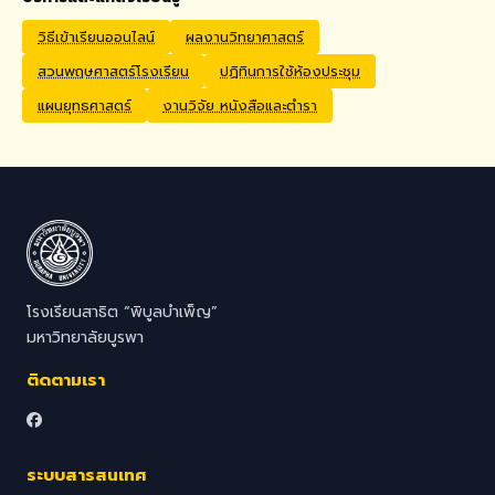
Application Process
Interested candidates
วิธีเข้าเรียนออนไลน์
ผลงานวิทยาศาสตร์
should submit their CV,
สวนพฤษศาสตร์โรงเรียน
ปฏิทินการใช้ห้องประชุม
passport copy, degree
certificates, relevant
แผนยุทธศาสตร์
งานวิจัย หนังสือและตำรา
transcripts/documents,
and a brief video
introduction via email to
hr@satit.buu.ac.th
โรงเรียนสาธิต “พิบูลบำเพ็ญ”
มหาวิทยาลัยบูรพา
ติดตามเรา
ระบบสารสนเทศ