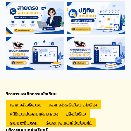
applications from qualified
foreign educators for
teaching positions
covering Kindergarten,
Primary, and High School
levels. Benefits Monthly
Salary: 30,000 – 40,000
THB Housing Allowance:
6,500 THB Full assistance
with Visa and Work Permit
extensions Private Health
Insurance cover
Qualifications Bachelor's
degree in Mathematics,
English, Science, Social
Studies, PE, Arts, or a
วิชาการและกิจกรรมนักเรียน
related field. Native English
Speakers or Non-Native
กองทุนอัจฉริยภาพ
กองทุนส่งเสริมกิจการนักเรียน
English Speakers with a
ปฏิทินการวัดผลและประมวลผล
คู่มือนักเรียน
verified TOEIC score of at
least 785. Prior teaching
รวมภาพกิจกรรม
ห้องสมุดออนไลน์ (e-book)
experience is preferred.
บริการและแหล่งเรียนรู้