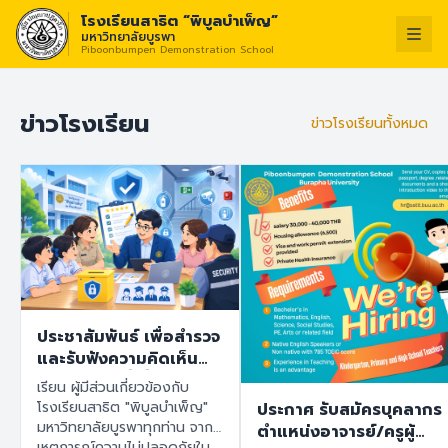
โรงเรียนสาธิต “พิบูลบำเพ็ญ”
มหาวิทยาลัยบูรพา
Piboonbumpen Demonstration School
วิสัยทัศน์ :
“โรงเรียนแห่งน
ไทย
English
ข่าวโรงเรียน
ข่าวโรงเรียนทั้งหมด
ประชาสัมพันธ์ เพื่อสำรวจ
และรับฟังความคิดเห็น
ของทุกฝ่ายที่เกี่ยวข้องกับ
เรียน ผู้มีส่วนเกี่ยวข้องกับ
โรงเรียนสาธิต "พิบูล
โรงเรียนสาธิต "พิบูลบำเพ็ญ"
ประกาศ รับสมัครบุคลากร
บำเพ็ญ" มหาวิทยาลัย
มหาวิทยาลัยบูรพาทุกท่าน จาก
ตำแหน่งอาจารย์/ครูผู้
บูรพา เพื่อนำข้อมูลไปใช้
เหตุการณ์ความไม่ปลอดภัยใน