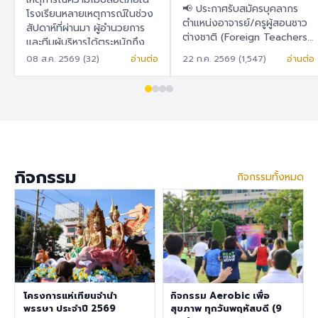
สอนชาวต่างชาติ
📢 ประกาศรับสมัครบุคลากร
ในการวางแผน พัฒนา
โรงเรียนหลายเหตุการณ์ในช่วง
(Foreign Teachers)
ตำแหน่งอาจารย์/ครูผู้สอนชาว
สัปดาห์ที่ผ่านมา ผู้อำนวยการ
และยกระดับระบบความ
ต่างชาติ (Foreign Teachers)
และทีมผู้บริหารได้ตระหนักถึง
ปลอดภัยของโรงเรียน
โรงเรียนสาธิต "พิบูลบำเพ็ญ"
ความปลอดภัยในโรงเรียนเป็น
08 ส.ค. 2569 (32)
อ่านต่อ
22 ก.ค. 2569 (1,547)
อ่านต่อ
อย่างเป็นรูปธรรม
มหาวิทยาลัยบูรพา 🇹🇭 ภาษา
สำคัญ เพราะโรงเรียนมีความมุ่ง
ไทย โรงเรียนสาธิต "พิบูล
มั่นในการพัฒนาสภาพแวดล้อม
บำเพ็ญ" มหาวิทยาลัยบูรพา มี
การเรียนรู้ที่ปลอดภัย สำหรับ
ความประสงค์จะรับสมัครครูผู้
นักเรียน ครู บุคลากร ผู้
สอนชาวต่างชาติ เพื่อปฏิบัติการ
ปกครอง และผู้มาติดต่อทุกท่าน
สอนในระดับชั้นอนุบาล ประถม
จึงได้จัดทำแบบสำรวจนี้ เพื่อ
ศึกษา และมัธยมศึกษา ราย
สำรวจและรับฟังความคิดเห็น
ละเอียดสวัสดิการ อัตราเงิน
ของทุกฝ่ายที่เกี่ยวข้องกับ
กิจกรรม
กิจกรรมทั้งหมด
เดือน 30,000 – 40,000
โรงเรียนสาธิต "พิบูลบำเพ็ญ"
บาท เงินช่วยเหลือค่าที่พัก
มหาวิทยาลัยบูรพา เพื่อนำข้อมูล
6,500 บาท/เดือน สวัสดิการ
ไปใช้ในการ วางแผน พัฒนา
การต่ออายุ Visa และ Work
และยกระดับระบบความ
Permit ประกันสุขภาพเอกชน
ปลอดภัยของโรงเรียนอย่างเป็น
คุณสมบัติประจำตำแหน่ง สำเร็จ
รูปธรรม ขอความอนุเคราะห์ทุก
การศึกษาระดับปริญญาตรี ใน
ท่านในการทำแบบสำรวจ ภายใน
สาขาวิชาคณิตศาสตร์ ภาษา
วันที่ 9 สิงหาคม 2569 เพื่อนำ
อังกฤษ วิทยาศาสตร์
โครงการแห่เทียนจำนำ
กิจกรรม Aerobic เพื่อ
ผลการสำรวจไปใช้ดำเนินการต่อ
สังคมศึกษา สุขศึกษา/
พรรษา ประจำปี 2569
สุขภาพ ทุกวันพฤหัสบดี (9
ไป แบบสำรวจความคิดเห็นด้าน