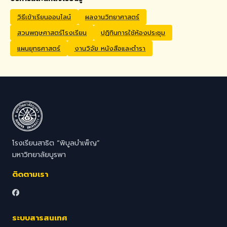
Application Process
Interested candidates
วิธีเข้าเรียนออนไลน์
ผลงานวิทยาศาสตร์
should submit their CV,
สวนพฤษศาสตร์โรงเรียน
ปฏิทินการใช้ห้องประชุม
passport copy, degree
certificates, relevant
แผนยุทธศาสตร์
งานวิจัย หนังสือและตำรา
transcripts/documents,
and a brief video
introduction via email to
hr@satit.buu.ac.th
โรงเรียนสาธิต “พิบูลบำเพ็ญ”
มหาวิทยาลัยบูรพา
ติดตามเรา
ระบบสารสนเทศ