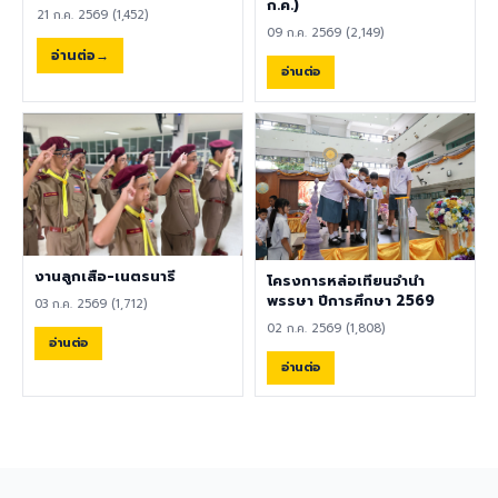
พลศึกษา ศิลปะ หรือสาขาอื่นที่
ก.ค.)
ความปลอดภัย คลิกที่นี่เพื่อร่วม
21 ก.ค. 2569 (1,452)
เกี่ยวข้อง เป็นผู้ใช้ภาษาอังกฤษ
แสดงความคิดเห็น ผู้อำนวยการ
09 ก.ค. 2569 (2,149)
เป็นภาษาแม่ (Native English
ขอขอบคุณทุกความคิดเห็น
อ่านต่อ
Speaker) หรือหากไม่ใช่เจ้าของ
อ่านต่อ
เพราะความคิดเห็นของท่านคือ
ภาษา ต้องมีผลการทดสอบ
เสียงสำคัญของการพัฒนา
ภาษาอังกฤษ TOEIC ไม่ต่ำกว่า
โรงเรียนอย่างยั่งยืน 8
785 คะแนน หากมีประสบการณ์
สิงหาคม 2569
ด้านการจัดการเรียนการสอนจะ
ได้รับการพิจารณาเป็นพิเศษ
เอกสารประกอบการสมัครและ
การติดต่อ ผู้สนใจสามารถส่ง
ประวัติส่วนตัว (CV), สำเนา
หนังสือเดินทาง (Passport),
งานลูกเสือ-เนตรนารี
โครงการหล่อเทียนจำนำ
สำเนาใบปริญญาบัตร, เอกสาร
พรรษา ปีการศึกษา 2569
03 ก.ค. 2569 (1,712)
รับรองอื่น ๆ ที่เกี่ยวข้อง พร้อม
02 ก.ค. 2569 (1,808)
ทั้งวิดีโอแนะนำตัวสั้น ๆ (Short
อ่านต่อ
Introduction Video) ได้ที่
อ่านต่อ
อีเมล hr@satit.buu.ac.th
🇬🇧 English Job
Announcement: Foreign
Teachers Piboonbumpen
Demonstration School,
Burapha University, invites