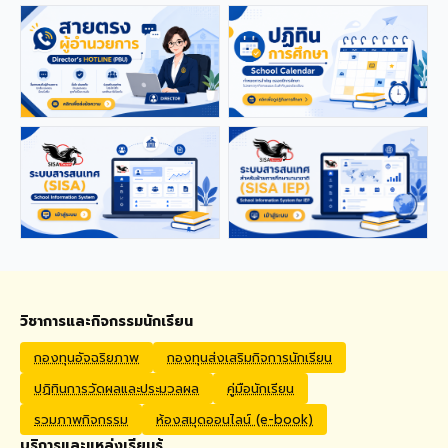
applications from qualified
foreign educators for
teaching positions
covering Kindergarten,
Primary, and High School
levels. Benefits Monthly
Salary: 30,000 – 40,000
THB Housing Allowance:
6,500 THB Full assistance
with Visa and Work Permit
extensions Private Health
Insurance cover
Qualifications Bachelor's
degree in Mathematics,
English, Science, Social
Studies, PE, Arts, or a
วิชาการและกิจกรรมนักเรียน
related field. Native English
Speakers or Non-Native
กองทุนอัจฉริยภาพ
กองทุนส่งเสริมกิจการนักเรียน
English Speakers with a
ปฏิทินการวัดผลและประมวลผล
คู่มือนักเรียน
verified TOEIC score of at
least 785. Prior teaching
รวมภาพกิจกรรม
ห้องสมุดออนไลน์ (e-book)
experience is preferred.
บริการและแหล่งเรียนรู้