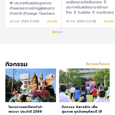
สอนชาวต่างชาติ
ละเอียดตามไฟล์เอกสาร 📄
📢 ประกาศรับสมัครบุคลากร
(Foreign Teachers)
ประกาศรับสมัครอาจาย์ภาษา
ตำแหน่งอาจารย์/ครูผู้สอนชาว
ไทย 📄 ใบสมัคร 📄 แบบรับรอง
ต่างชาติ (Foreign Teachers)
ตนเอง
โรงเรียนสาธิต "พิบูลบำเพ็ญ"
22 ก.ค. 2569 (1,535)
อ่านต่อ
19 ก.ค. 2569 (1,078)
อ่านต่อ
มหาวิทยาลัยบูรพา 🇹🇭 ภาษา
ไทย โรงเรียนสาธิต "พิบูล
บำเพ็ญ" มหาวิทยาลัยบูรพา มี
ความประสงค์จะรับสมัครครูผู้
สอนชาวต่างชาติ เพื่อปฏิบัติการ
สอนในระดับชั้นอนุบาล ประถม
ศึกษา และมัธยมศึกษา ราย
ละเอียดสวัสดิการ อัตราเงิน
กิจกรรม
กิจกรรมทั้งหมด
เดือน 30,000 – 40,000
บาท เงินช่วยเหลือค่าที่พัก
6,500 บาท/เดือน สวัสดิการ
การต่ออายุ Visa และ Work
Permit ประกันสุขภาพเอกชน
คุณสมบัติประจำตำแหน่ง สำเร็จ
การศึกษาระดับปริญญาตรี ใน
สาขาวิชาคณิตศาสตร์ ภาษา
อังกฤษ วิทยาศาสตร์
โครงการแห่เทียนจำนำ
กิจกรรม Aerobic เพื่อ
สังคมศึกษา สุขศึกษา/
พรรษา ประจำปี 2569
สุขภาพ ทุกวันพฤหัสบดี (9