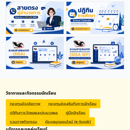
applications from qualified
foreign educators for
teaching positions
covering Kindergarten,
Primary, and High School
levels. Benefits Monthly
Salary: 30,000 – 40,000
THB Housing Allowance:
6,500 THB Full assistance
with Visa and Work Permit
extensions Private Health
Insurance cover
Qualifications Bachelor's
degree in Mathematics,
English, Science, Social
Studies, PE, Arts, or a
วิชาการและกิจกรรมนักเรียน
related field. Native English
Speakers or Non-Native
กองทุนอัจฉริยภาพ
กองทุนส่งเสริมกิจการนักเรียน
English Speakers with a
ปฏิทินการวัดผลและประมวลผล
คู่มือนักเรียน
verified TOEIC score of at
least 785. Prior teaching
รวมภาพกิจกรรม
ห้องสมุดออนไลน์ (e-book)
experience is preferred.
บริการและแหล่งเรียนรู้