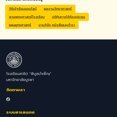
Application Process
Interested candidates
วิธีเข้าเรียนออนไลน์
ผลงานวิทยาศาสตร์
should submit their CV,
สวนพฤษศาสตร์โรงเรียน
ปฏิทินการใช้ห้องประชุม
passport copy, degree
certificates, relevant
แผนยุทธศาสตร์
งานวิจัย หนังสือและตำรา
transcripts/documents,
and a brief video
introduction via email to
hr@satit.buu.ac.th
โรงเรียนสาธิต “พิบูลบำเพ็ญ”
มหาวิทยาลัยบูรพา
ติดตามเรา
ระบบสารสนเทศ