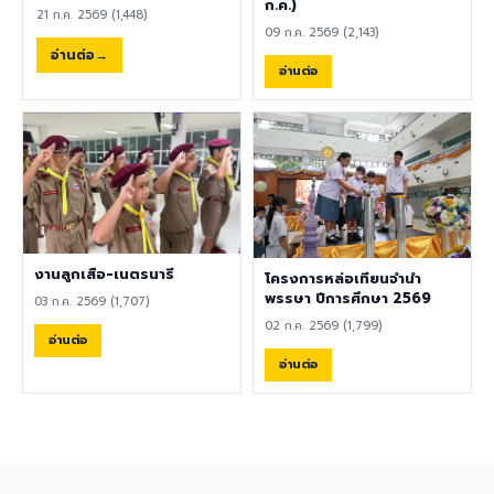
พลศึกษา ศิลปะ หรือสาขาอื่นที่
ก.ค.)
21 ก.ค. 2569 (1,448)
เกี่ยวข้อง เป็นผู้ใช้ภาษาอังกฤษ
09 ก.ค. 2569 (2,143)
เป็นภาษาแม่ (Native English
อ่านต่อ
Speaker) หรือหากไม่ใช่เจ้าของ
อ่านต่อ
ภาษา ต้องมีผลการทดสอบ
ภาษาอังกฤษ TOEIC ไม่ต่ำกว่า
785 คะแนน หากมีประสบการณ์
ด้านการจัดการเรียนการสอนจะ
ได้รับการพิจารณาเป็นพิเศษ
เอกสารประกอบการสมัครและ
การติดต่อ ผู้สนใจสามารถส่ง
ประวัติส่วนตัว (CV), สำเนา
หนังสือเดินทาง (Passport),
งานลูกเสือ-เนตรนารี
โครงการหล่อเทียนจำนำ
สำเนาใบปริญญาบัตร, เอกสาร
พรรษา ปีการศึกษา 2569
03 ก.ค. 2569 (1,707)
รับรองอื่น ๆ ที่เกี่ยวข้อง พร้อม
02 ก.ค. 2569 (1,799)
ทั้งวิดีโอแนะนำตัวสั้น ๆ (Short
อ่านต่อ
Introduction Video) ได้ที่
อ่านต่อ
อีเมล hr@satit.buu.ac.th
🇬🇧 English Job
Announcement: Foreign
Teachers Piboonbumpen
Demonstration School,
Burapha University, invites