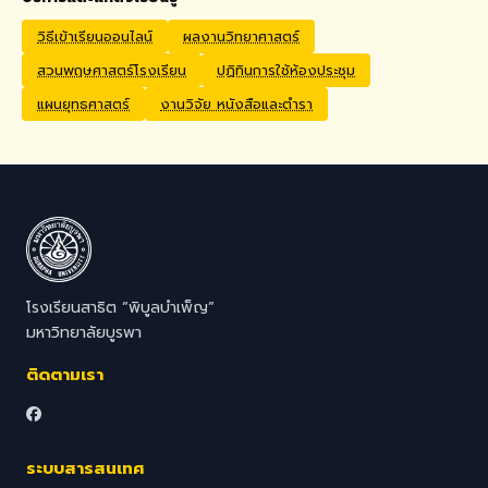
Application Process
Interested candidates
วิธีเข้าเรียนออนไลน์
ผลงานวิทยาศาสตร์
should submit their CV,
สวนพฤษศาสตร์โรงเรียน
ปฏิทินการใช้ห้องประชุม
passport copy, degree
certificates, relevant
แผนยุทธศาสตร์
งานวิจัย หนังสือและตำรา
transcripts/documents,
and a brief video
introduction via email to
hr@satit.buu.ac.th
โรงเรียนสาธิต “พิบูลบำเพ็ญ”
มหาวิทยาลัยบูรพา
ติดตามเรา
ระบบสารสนเทศ