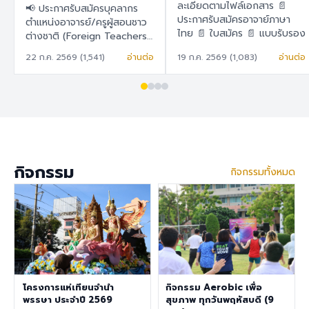
สอนชาวต่างชาติ
ละเอียดตามไฟล์เอกสาร 📄
📢 ประกาศรับสมัครบุคลากร
(Foreign Teachers)
ประกาศรับสมัครอาจาย์ภาษา
ตำแหน่งอาจารย์/ครูผู้สอนชาว
ไทย 📄 ใบสมัคร 📄 แบบรับรอง
ต่างชาติ (Foreign Teachers)
ตนเอง
โรงเรียนสาธิต "พิบูลบำเพ็ญ"
22 ก.ค. 2569 (1,541)
อ่านต่อ
19 ก.ค. 2569 (1,083)
อ่านต่อ
มหาวิทยาลัยบูรพา 🇹🇭 ภาษา
ไทย โรงเรียนสาธิต "พิบูล
บำเพ็ญ" มหาวิทยาลัยบูรพา มี
ความประสงค์จะรับสมัครครูผู้
สอนชาวต่างชาติ เพื่อปฏิบัติการ
สอนในระดับชั้นอนุบาล ประถม
ศึกษา และมัธยมศึกษา ราย
ละเอียดสวัสดิการ อัตราเงิน
กิจกรรม
กิจกรรมทั้งหมด
เดือน 30,000 – 40,000
บาท เงินช่วยเหลือค่าที่พัก
6,500 บาท/เดือน สวัสดิการ
การต่ออายุ Visa และ Work
Permit ประกันสุขภาพเอกชน
คุณสมบัติประจำตำแหน่ง สำเร็จ
การศึกษาระดับปริญญาตรี ใน
สาขาวิชาคณิตศาสตร์ ภาษา
อังกฤษ วิทยาศาสตร์
โครงการแห่เทียนจำนำ
กิจกรรม Aerobic เพื่อ
สังคมศึกษา สุขศึกษา/
พรรษา ประจำปี 2569
สุขภาพ ทุกวันพฤหัสบดี (9