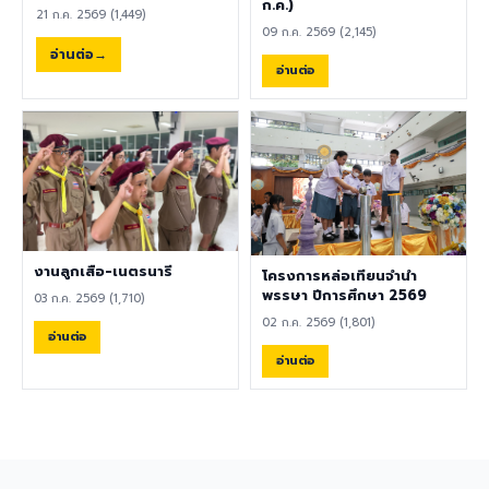
พลศึกษา ศิลปะ หรือสาขาอื่นที่
ก.ค.)
21 ก.ค. 2569 (1,449)
เกี่ยวข้อง เป็นผู้ใช้ภาษาอังกฤษ
09 ก.ค. 2569 (2,145)
เป็นภาษาแม่ (Native English
อ่านต่อ
Speaker) หรือหากไม่ใช่เจ้าของ
อ่านต่อ
ภาษา ต้องมีผลการทดสอบ
ภาษาอังกฤษ TOEIC ไม่ต่ำกว่า
785 คะแนน หากมีประสบการณ์
ด้านการจัดการเรียนการสอนจะ
ได้รับการพิจารณาเป็นพิเศษ
เอกสารประกอบการสมัครและ
การติดต่อ ผู้สนใจสามารถส่ง
ประวัติส่วนตัว (CV), สำเนา
หนังสือเดินทาง (Passport),
งานลูกเสือ-เนตรนารี
โครงการหล่อเทียนจำนำ
สำเนาใบปริญญาบัตร, เอกสาร
พรรษา ปีการศึกษา 2569
03 ก.ค. 2569 (1,710)
รับรองอื่น ๆ ที่เกี่ยวข้อง พร้อม
02 ก.ค. 2569 (1,801)
ทั้งวิดีโอแนะนำตัวสั้น ๆ (Short
อ่านต่อ
Introduction Video) ได้ที่
อ่านต่อ
อีเมล hr@satit.buu.ac.th
🇬🇧 English Job
Announcement: Foreign
Teachers Piboonbumpen
Demonstration School,
Burapha University, invites