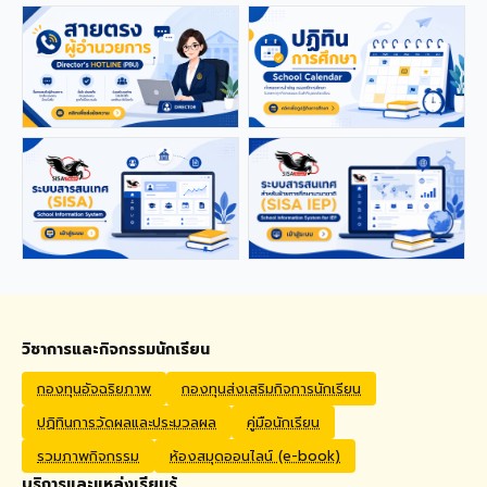
applications from qualified
foreign educators for
teaching positions
covering Kindergarten,
Primary, and High School
levels. Benefits Monthly
Salary: 30,000 – 40,000
THB Housing Allowance:
6,500 THB Full assistance
with Visa and Work Permit
extensions Private Health
Insurance cover
Qualifications Bachelor's
degree in Mathematics,
English, Science, Social
Studies, PE, Arts, or a
วิชาการและกิจกรรมนักเรียน
related field. Native English
Speakers or Non-Native
กองทุนอัจฉริยภาพ
กองทุนส่งเสริมกิจการนักเรียน
English Speakers with a
ปฏิทินการวัดผลและประมวลผล
คู่มือนักเรียน
verified TOEIC score of at
least 785. Prior teaching
รวมภาพกิจกรรม
ห้องสมุดออนไลน์ (e-book)
experience is preferred.
บริการและแหล่งเรียนรู้