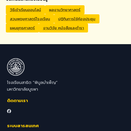
Application Process
Interested candidates
วิธีเข้าเรียนออนไลน์
ผลงานวิทยาศาสตร์
should submit their CV,
สวนพฤษศาสตร์โรงเรียน
ปฏิทินการใช้ห้องประชุม
passport copy, degree
certificates, relevant
แผนยุทธศาสตร์
งานวิจัย หนังสือและตำรา
transcripts/documents,
and a brief video
introduction via email to
hr@satit.buu.ac.th
โรงเรียนสาธิต “พิบูลบำเพ็ญ”
มหาวิทยาลัยบูรพา
ติดตามเรา
ระบบสารสนเทศ