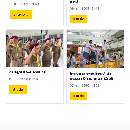
พลศึกษา ศิลปะ หรือสาขาอื่นที่
ก.ค.)
ความปลอดภัย คลิกที่นี่เพื่อร่วม
21 ก.ค. 2569 (1,452)
เกี่ยวข้อง เป็นผู้ใช้ภาษาอังกฤษ
แสดงความคิดเห็น ผู้อำนวยการ
09 ก.ค. 2569 (2,149)
เป็นภาษาแม่ (Native English
ขอขอบคุณทุกความคิดเห็น
อ่านต่อ
Speaker) หรือหากไม่ใช่เจ้าของ
อ่านต่อ
เพราะความคิดเห็นของท่านคือ
ภาษา ต้องมีผลการทดสอบ
เสียงสำคัญของการพัฒนา
ภาษาอังกฤษ TOEIC ไม่ต่ำกว่า
โรงเรียนอย่างยั่งยืน 8
785 คะแนน หากมีประสบการณ์
สิงหาคม 2569
ด้านการจัดการเรียนการสอนจะ
ได้รับการพิจารณาเป็นพิเศษ
เอกสารประกอบการสมัครและ
การติดต่อ ผู้สนใจสามารถส่ง
ประวัติส่วนตัว (CV), สำเนา
หนังสือเดินทาง (Passport),
งานลูกเสือ-เนตรนารี
โครงการหล่อเทียนจำนำ
สำเนาใบปริญญาบัตร, เอกสาร
พรรษา ปีการศึกษา 2569
03 ก.ค. 2569 (1,713)
รับรองอื่น ๆ ที่เกี่ยวข้อง พร้อม
02 ก.ค. 2569 (1,808)
ทั้งวิดีโอแนะนำตัวสั้น ๆ (Short
อ่านต่อ
Introduction Video) ได้ที่
อ่านต่อ
อีเมล hr@satit.buu.ac.th
🇬🇧 English Job
Announcement: Foreign
Teachers Piboonbumpen
Demonstration School,
Burapha University, invites