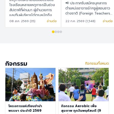
สอนชาวต่างชาติ
📢 ประกาศรับสมัครบุคลากร
ในการวางแผน พัฒนา
โรงเรียนหลายเหตุการณ์ในช่วง
(Foreign Teachers)
ตำแหน่งอาจารย์/ครูผู้สอนชาว
สัปดาห์ที่ผ่านมา ผู้อำนวยการ
และยกระดับระบบความ
ต่างชาติ (Foreign Teachers)
และทีมผู้บริหารได้ตระหนักถึง
ปลอดภัยของโรงเรียน
โรงเรียนสาธิต "พิบูลบำเพ็ญ"
ความปลอดภัยในโรงเรียนเป็น
08 ส.ค. 2569 (35)
อ่านต่อ
22 ก.ค. 2569 (1,548)
อ่านต่อ
อย่างเป็นรูปธรรม
มหาวิทยาลัยบูรพา 🇹🇭 ภาษา
สำคัญ เพราะโรงเรียนมีความมุ่ง
ไทย โรงเรียนสาธิต "พิบูล
มั่นในการพัฒนาสภาพแวดล้อม
บำเพ็ญ" มหาวิทยาลัยบูรพา มี
การเรียนรู้ที่ปลอดภัย สำหรับ
ความประสงค์จะรับสมัครครูผู้
นักเรียน ครู บุคลากร ผู้
สอนชาวต่างชาติ เพื่อปฏิบัติการ
ปกครอง และผู้มาติดต่อทุกท่าน
สอนในระดับชั้นอนุบาล ประถม
จึงได้จัดทำแบบสำรวจนี้ เพื่อ
ศึกษา และมัธยมศึกษา ราย
สำรวจและรับฟังความคิดเห็น
ละเอียดสวัสดิการ อัตราเงิน
ของทุกฝ่ายที่เกี่ยวข้องกับ
กิจกรรม
กิจกรรมทั้งหมด
เดือน 30,000 – 40,000
โรงเรียนสาธิต "พิบูลบำเพ็ญ"
บาท เงินช่วยเหลือค่าที่พัก
มหาวิทยาลัยบูรพา เพื่อนำข้อมูล
6,500 บาท/เดือน สวัสดิการ
ไปใช้ในการ วางแผน พัฒนา
การต่ออายุ Visa และ Work
และยกระดับระบบความ
Permit ประกันสุขภาพเอกชน
ปลอดภัยของโรงเรียนอย่างเป็น
คุณสมบัติประจำตำแหน่ง สำเร็จ
รูปธรรม ขอความอนุเคราะห์ทุก
การศึกษาระดับปริญญาตรี ใน
ท่านในการทำแบบสำรวจ ภายใน
สาขาวิชาคณิตศาสตร์ ภาษา
วันที่ 9 สิงหาคม 2569 เพื่อนำ
อังกฤษ วิทยาศาสตร์
โครงการแห่เทียนจำนำ
กิจกรรม Aerobic เพื่อ
ผลการสำรวจไปใช้ดำเนินการต่อ
สังคมศึกษา สุขศึกษา/
พรรษา ประจำปี 2569
สุขภาพ ทุกวันพฤหัสบดี (9
ไป แบบสำรวจความคิดเห็นด้าน