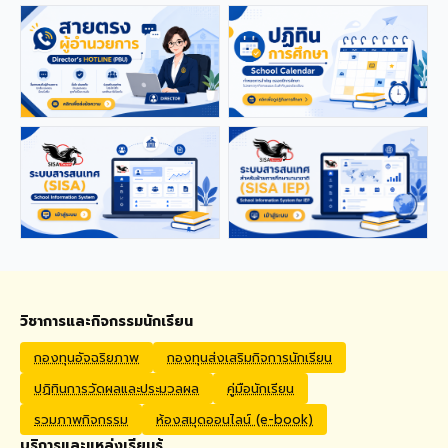
applications from qualified
foreign educators for
teaching positions
covering Kindergarten,
Primary, and High School
levels. Benefits Monthly
Salary: 30,000 – 40,000
THB Housing Allowance:
6,500 THB Full assistance
with Visa and Work Permit
extensions Private Health
Insurance cover
Qualifications Bachelor's
degree in Mathematics,
English, Science, Social
Studies, PE, Arts, or a
วิชาการและกิจกรรมนักเรียน
related field. Native English
Speakers or Non-Native
กองทุนอัจฉริยภาพ
กองทุนส่งเสริมกิจการนักเรียน
English Speakers with a
ปฏิทินการวัดผลและประมวลผล
คู่มือนักเรียน
verified TOEIC score of at
least 785. Prior teaching
รวมภาพกิจกรรม
ห้องสมุดออนไลน์ (e-book)
experience is preferred.
บริการและแหล่งเรียนรู้