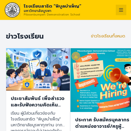
โรงเรียนสาธิต “พิบูลบำเพ็ญ”
มหาวิทยาลัยบูรพา
Piboonbumpen Demonstration School
วิสัยทัศน์ :
“โรงเรียนแห
ไทย
English
ข่าวโรงเรียน
ข่าวโรงเรียนทั้งหมด
ประชาสัมพันธ์ เพื่อสำรวจ
และรับฟังความคิดเห็น
ของทุกฝ่ายที่เกี่ยวข้องกับ
เรียน ผู้มีส่วนเกี่ยวข้องกับ
โรงเรียนสาธิต "พิบูล
โรงเรียนสาธิต "พิบูลบำเพ็ญ"
ประกาศ รับสมัครบุคลากร
บำเพ็ญ" มหาวิทยาลัย
มหาวิทยาลัยบูรพาทุกท่าน จาก
ตำแหน่งอาจารย์/ครูผู้
บูรพา เพื่อนำข้อมูลไปใช้
เหตุการณ์ความไม่ปลอดภัยใน