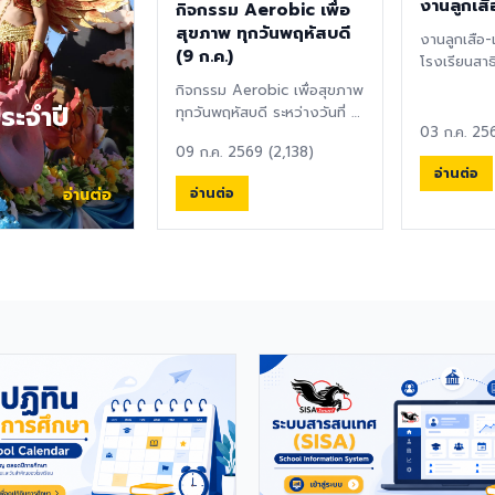
งานลูกเสื
กิจกรรม Aerobic เพื่อ
สุขภาพ ทุกวันพฤหัสบดี
งานลูกเสือ-
(9 ก.ค.)
โรงเรียนสาธ
มหาวิทยาลัยบ
กิจกรรม Aerobic เพื่อสุขภาพ
ทบทวนคำปฏิ
ระจำปี
ทุกวันพฤหัสบดี ระหว่างวันที่ 9
03 ก.ค. 25
กรกฎาคม - 17 กันยายน 2569
09 ก.ค. 2569 (2,138)
ณ โรง...
อ่านต่อ
อ่านต่อ
อ่านต่อ