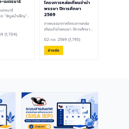
อ-เนตรนารี
โครงการหล่อเทียนจำนำ
พรรษา ปีการศึกษา
เนตรนารี
2569
ิต “พิบูลบำเพ็ญ”
ูรพา ⚜️ได้จัดพิธี
ภาพบรรยากาศโครงการหล่อ
ญาณ...
เทียนจำนำพรรษา ปีการศึกษา
69 (1,704)
2569 ซึ่งจัดขึ้นระหว่างวันที่
02 ก.ค. 2569 (1,795)
2-3 กรกฎาคม ...
อ่านต่อ