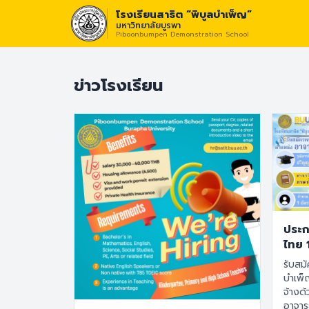
โรงเรียนสาธิต “พิบูลบำเพ็ญ”
มหาวิทยาลัยบูรพา
Piboonbumpen Demonstration School
วิสัยทั
ข่าวโรงเรียน
ประก
ไทย 
รับสมั
บำเพ็
จ้างด
อาจาร