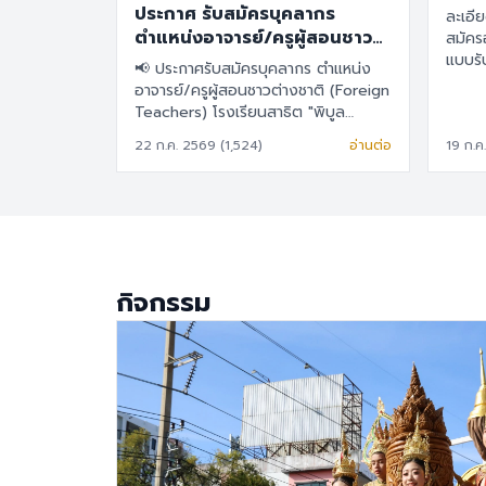
ประกาศ รับสมัครบุคลากร
ละเอียดต
ตำแหน่งอาจารย์/ครูผู้สอนชาว
สมัครอาจา
ต่างชาติ (Foreign Teachers)
แบบร
📢 ประกาศรับสมัครบุคลากร ตำแหน่ง
อาจารย์/ครูผู้สอนชาวต่างชาติ (Foreign
Teachers) โรงเรียนสาธิต "พิบูล
บำเพ็ญ" มหาวิทยาลัยบูรพา 🇹🇭 ภาษา
22 ก.ค. 2569 (1,524)
อ่านต่อ
19 ก.ค
ไทย โรงเรียนสาธิต "พิบูลบำเพ็ญ"
มหาวิทยาลัยบูรพา มีความประสงค์จะรับ
สมัครครูผู้สอนชาวต่างชาติ เพื่อปฏิบัติ
การสอนในระดับชั้นอนุบาล ประถมศึกษา
และมัธยมศึกษา รายละเอียดสวัสดิการ
อัตราเงินเดือน 30,000 – 40,000
บาท เงินช่วยเหลือค่าที่พัก 6,500 บาท/
กิจกรรม
เดือน สวัสดิการการต่ออายุ Visa และ
Work Permit ประกันสุขภาพเอกชน
คุณสมบัติประจำตำแหน่ง สำเร็จการ
ศึกษาระดับปริญญาตรี ในสาขาวิชา
คณิตศาสตร์ ภาษาอังกฤษ วิทยาศาสตร์
สังคมศึกษา สุขศึกษา/พลศึกษา ศิลปะ
หรือสาขาอื่นที่เกี่ยวข้อง เป็นผู้ใช้ภาษา
อังกฤษเป็นภาษาแม่ (Native English
Speaker) หรือหากไม่ใช่เจ้าของภาษา