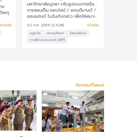
มหาวิทยาลัยบูรพา ปรับรูปแบบการเรียน
การสอนเป็น ออนไลน์ / ออนดีมานด์ /
ิเหตุ
ออนแฮนด์ ในวันดังกล่าว เพื่อให้เหมาะ
สมกับวันหยุดราชการ และให้ผู้เรียนเรียน
อ่านต่อ
02 ก.ค. 2569 (2,428)
อ่านต่อ
รู้ได้ทุกที่ทุกเวลา แล้วจะกลับมาเรียนแบบ
ปฐมวัย
ประถมศึกษา
มัธยมศึกษา
ปกติ (Onsite) ตามกำหนดการเดิม 📄
การศึกษานานาชาติ (IEP)
เอกสารประกาศโรงเรียน
กิจกรรมทั้งหมด