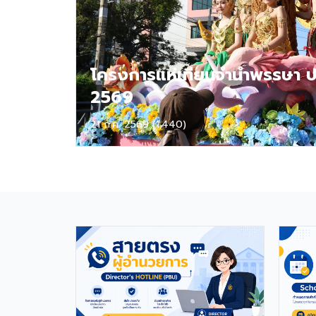
ต้องมีผลการทดสอบภาษาอังกฤษ
TOEIC ไม่ต่ำกว่า 785 คะแนน หากมี
ประสบการณ์ด้านการจัดการเรียนการ
สอนจะได้รับการพิจารณาเป็นพิเศษ
เอกสารประกอบการสมัครและการติดต่อ
โครงการแห่เทียนจำนำพรรษา ป
ผู้สนใจสามารถส่ง ประวัติส่วนตัว (CV),
2569
สำเนาหนังสือเดินทาง (Passport),
สำเนาใบปริญญาบัตร, เอกสารรับรองอื่น
ๆ ที่เกี่ยวข้อง พร้อมทั้งวิดีโอแนะนำตัว
21 ก.ค. 2569 (1,440)
สั้น ๆ (Short Introduction Video)
ได้ที่อีเมล hr@satit.buu.ac.th 🇬🇧
English Job Announcement:
Foreign Teachers Piboonbumpen
Demonstration School, Burapha
University, invites applications
from qualified foreign educators
for teaching positions covering
Kindergarten, Primary, and High
School levels. Benefits Monthly
Salary: 30,000 – 40,000 THB
Housing Allowance: 6,500 THB Full
assistance with Visa and Work