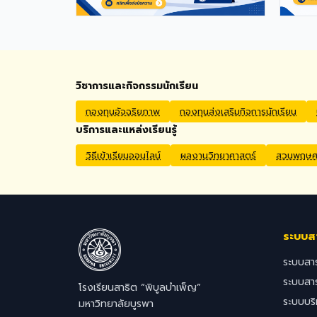
Permit extensions Private Health
Insurance cover Qualifications
Bachelor's degree in Mathematics,
English, Science, Social Studies,
PE, Arts, or a related field. Native
English Speakers or Non-Native
วิชาการและกิจกรรมนักเรียน
English Speakers with a verified
TOEIC score of at least 785. Prior
กองทุนอัจฉริยภาพ
กองทุนส่งเสริมกิจการนักเรียน
teaching experience is preferred.
บริการและแหล่งเรียนรู้
Application Process Interested
candidates should submit their
วิธีเข้าเรียนออนไลน์
ผลงานวิทยาศาสตร์
สวนพฤษศา
CV, passport copy, degree
certificates, relevant
transcripts/documents, and a
brief video introduction via email
to hr@satit.buu.ac.th
ระบบส
ระบบสา
ระบบสา
โรงเรียนสาธิต “พิบูลบำเพ็ญ”
ระบบบร
มหาวิทยาลัยบูรพา