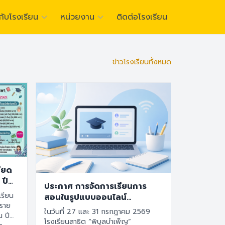
วกับโรงเรียน
หน่วยงาน
ติดต่อโรงเรียน
ตลักษณ์ :
“นักคิดเชิงนวัตกรรม เปี่ยมด้วยคุณธรรม มีภาวะผู้นำที่ยั่งยืน”
ไทย
English
ข่าวโรงเรียนทั้งหมด
อียด
 ปี
ประกาศ การจัดการเรียนการ
เรียน
สอนในรูปแบบออนไลน์
ออนดีมานด์ หรือออนแอนด์ ใน
ในวันที่ 27 และ 31 กรกฎาคม 2569
น ปี
วันที่ 27-31 กรกฎาคม 2569
โรงเรียนสาธิต “พิบูลบำเพ็ญ”