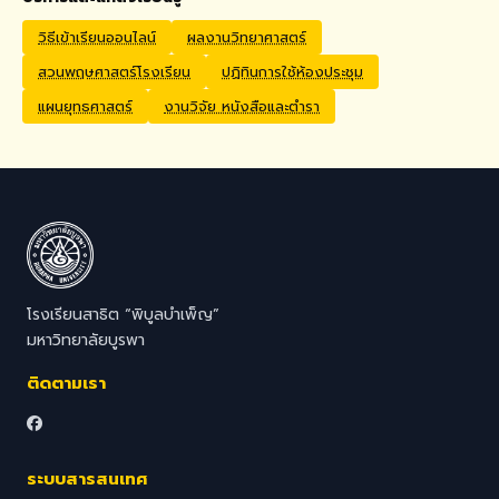
Application Process
Interested candidates
วิธีเข้าเรียนออนไลน์
ผลงานวิทยาศาสตร์
should submit their CV,
สวนพฤษศาสตร์โรงเรียน
ปฏิทินการใช้ห้องประชุม
passport copy, degree
certificates, relevant
แผนยุทธศาสตร์
งานวิจัย หนังสือและตำรา
transcripts/documents,
and a brief video
introduction via email to
hr@satit.buu.ac.th
โรงเรียนสาธิต “พิบูลบำเพ็ญ”
มหาวิทยาลัยบูรพา
ติดตามเรา
ระบบสารสนเทศ