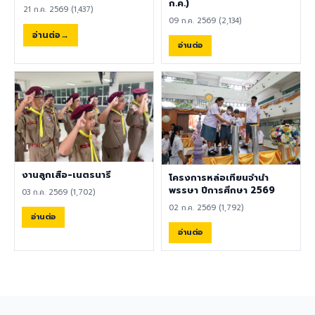
พลศึกษา ศิลปะ หรือสาขาอื่นที่
ก.ค.)
21 ก.ค. 2569 (1,437)
เกี่ยวข้อง เป็นผู้ใช้ภาษาอังกฤษ
09 ก.ค. 2569 (2,134)
เป็นภาษาแม่ (Native English
อ่านต่อ
Speaker) หรือหากไม่ใช่เจ้าของ
อ่านต่อ
ภาษา ต้องมีผลการทดสอบ
ภาษาอังกฤษ TOEIC ไม่ต่ำกว่า
785 คะแนน หากมีประสบการณ์
ด้านการจัดการเรียนการสอนจะ
ได้รับการพิจารณาเป็นพิเศษ
เอกสารประกอบการสมัครและ
การติดต่อ ผู้สนใจสามารถส่ง
ประวัติส่วนตัว (CV), สำเนา
หนังสือเดินทาง (Passport),
งานลูกเสือ-เนตรนารี
โครงการหล่อเทียนจำนำ
สำเนาใบปริญญาบัตร, เอกสาร
พรรษา ปีการศึกษา 2569
03 ก.ค. 2569 (1,702)
รับรองอื่น ๆ ที่เกี่ยวข้อง พร้อม
02 ก.ค. 2569 (1,792)
ทั้งวิดีโอแนะนำตัวสั้น ๆ (Short
อ่านต่อ
Introduction Video) ได้ที่
อ่านต่อ
อีเมล hr@satit.buu.ac.th
🇬🇧 English Job
Announcement: Foreign
Teachers Piboonbumpen
Demonstration School,
Burapha University, invites