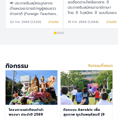
สอนชาวต่างชาติ
ละเอียดตามไฟล์เอกสาร 📄
📢 ประกาศรับสมัครบุคลากร
(Foreign Teachers)
ประกาศรับสมัครอาจาย์ภาษา
ตำแหน่งอาจารย์/ครูผู้สอนชาว
ไทย 📄 ใบสมัคร 📄 แบบรับรอง
ต่างชาติ (Foreign Teachers)
ตนเอง
โรงเรียนสาธิต "พิบูลบำเพ็ญ"
22 ก.ค. 2569 (1,520)
อ่านต่อ
19 ก.ค. 2569 (1,064)
อ่านต่อ
มหาวิทยาลัยบูรพา 🇹🇭 ภาษา
ไทย โรงเรียนสาธิต "พิบูล
บำเพ็ญ" มหาวิทยาลัยบูรพา มี
ความประสงค์จะรับสมัครครูผู้
สอนชาวต่างชาติ เพื่อปฏิบัติการ
สอนในระดับชั้นอนุบาล ประถม
ศึกษา และมัธยมศึกษา ราย
ละเอียดสวัสดิการ อัตราเงิน
กิจกรรม
กิจกรรมทั้งหมด
เดือน 30,000 – 40,000
บาท เงินช่วยเหลือค่าที่พัก
6,500 บาท/เดือน สวัสดิการ
การต่ออายุ Visa และ Work
Permit ประกันสุขภาพเอกชน
คุณสมบัติประจำตำแหน่ง สำเร็จ
การศึกษาระดับปริญญาตรี ใน
สาขาวิชาคณิตศาสตร์ ภาษา
อังกฤษ วิทยาศาสตร์
โครงการแห่เทียนจำนำ
กิจกรรม Aerobic เพื่อ
สังคมศึกษา สุขศึกษา/
พรรษา ประจำปี 2569
สุขภาพ ทุกวันพฤหัสบดี (9