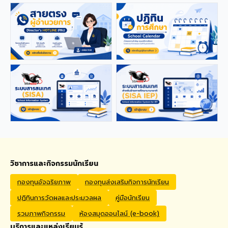
applications from qualified
foreign educators for
teaching positions
covering Kindergarten,
Primary, and High School
levels. Benefits Monthly
Salary: 30,000 – 40,000
THB Housing Allowance:
6,500 THB Full assistance
with Visa and Work Permit
extensions Private Health
Insurance cover
Qualifications Bachelor's
degree in Mathematics,
English, Science, Social
Studies, PE, Arts, or a
วิชาการและกิจกรรมนักเรียน
related field. Native English
Speakers or Non-Native
กองทุนอัจฉริยภาพ
กองทุนส่งเสริมกิจการนักเรียน
English Speakers with a
ปฏิทินการวัดผลและประมวลผล
คู่มือนักเรียน
verified TOEIC score of at
least 785. Prior teaching
รวมภาพกิจกรรม
ห้องสมุดออนไลน์ (e-book)
experience is preferred.
บริการและแหล่งเรียนรู้