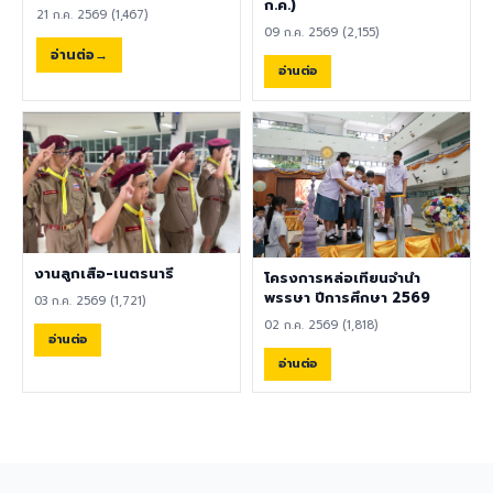
พลศึกษา ศิลปะ หรือสาขาอื่นที่
ก.ค.)
ความปลอดภัย คลิกที่นี่เพื่อร่วม
21 ก.ค. 2569 (1,467)
เกี่ยวข้อง เป็นผู้ใช้ภาษาอังกฤษ
แสดงความคิดเห็น ผู้อำนวยการ
09 ก.ค. 2569 (2,155)
เป็นภาษาแม่ (Native English
ขอขอบคุณทุกความคิดเห็น
อ่านต่อ
Speaker) หรือหากไม่ใช่เจ้าของ
อ่านต่อ
เพราะความคิดเห็นของท่านคือ
ภาษา ต้องมีผลการทดสอบ
เสียงสำคัญของการพัฒนา
ภาษาอังกฤษ TOEIC ไม่ต่ำกว่า
โรงเรียนอย่างยั่งยืน 8
785 คะแนน หากมีประสบการณ์
สิงหาคม 2569
ด้านการจัดการเรียนการสอนจะ
ได้รับการพิจารณาเป็นพิเศษ
เอกสารประกอบการสมัครและ
การติดต่อ ผู้สนใจสามารถส่ง
ประวัติส่วนตัว (CV), สำเนา
หนังสือเดินทาง (Passport),
งานลูกเสือ-เนตรนารี
โครงการหล่อเทียนจำนำ
สำเนาใบปริญญาบัตร, เอกสาร
พรรษา ปีการศึกษา 2569
03 ก.ค. 2569 (1,721)
รับรองอื่น ๆ ที่เกี่ยวข้อง พร้อม
02 ก.ค. 2569 (1,818)
ทั้งวิดีโอแนะนำตัวสั้น ๆ (Short
อ่านต่อ
Introduction Video) ได้ที่
อ่านต่อ
อีเมล hr@satit.buu.ac.th
🇬🇧 English Job
Announcement: Foreign
Teachers Piboonbumpen
Demonstration School,
Burapha University, invites