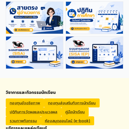
applications from qualified
foreign educators for
teaching positions
covering Kindergarten,
Primary, and High School
levels. Benefits Monthly
Salary: 30,000 – 40,000
THB Housing Allowance:
6,500 THB Full assistance
with Visa and Work Permit
extensions Private Health
Insurance cover
Qualifications Bachelor's
degree in Mathematics,
English, Science, Social
Studies, PE, Arts, or a
วิชาการและกิจกรรมนักเรียน
related field. Native English
Speakers or Non-Native
กองทุนอัจฉริยภาพ
กองทุนส่งเสริมกิจการนักเรียน
English Speakers with a
ปฏิทินการวัดผลและประมวลผล
คู่มือนักเรียน
verified TOEIC score of at
least 785. Prior teaching
รวมภาพกิจกรรม
ห้องสมุดออนไลน์ (e-book)
experience is preferred.
บริการและแหล่งเรียนรู้