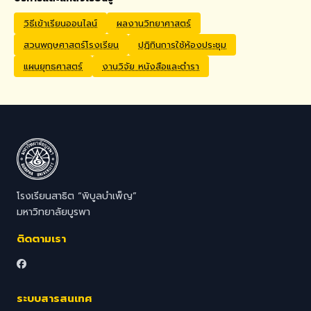
Application Process
Interested candidates
วิธีเข้าเรียนออนไลน์
ผลงานวิทยาศาสตร์
should submit their CV,
สวนพฤษศาสตร์โรงเรียน
ปฏิทินการใช้ห้องประชุม
passport copy, degree
certificates, relevant
แผนยุทธศาสตร์
งานวิจัย หนังสือและตำรา
transcripts/documents,
and a brief video
introduction via email to
hr@satit.buu.ac.th
โรงเรียนสาธิต “พิบูลบำเพ็ญ”
มหาวิทยาลัยบูรพา
ติดตามเรา
ระบบสารสนเทศ