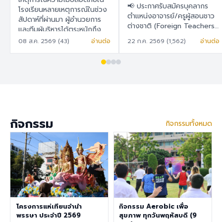
สอนชาวต่างชาติ
📢 ประกาศรับสมัครบุคลากร
ในการวางแผน พัฒนา
โรงเรียนหลายเหตุการณ์ในช่วง
(Foreign Teachers)
ตำแหน่งอาจารย์/ครูผู้สอนชาว
สัปดาห์ที่ผ่านมา ผู้อำนวยการ
และยกระดับระบบความ
ต่างชาติ (Foreign Teachers)
และทีมผู้บริหารได้ตระหนักถึง
ปลอดภัยของโรงเรียน
โรงเรียนสาธิต "พิบูลบำเพ็ญ"
ความปลอดภัยในโรงเรียนเป็น
08 ส.ค. 2569 (43)
อ่านต่อ
22 ก.ค. 2569 (1,562)
อ่านต่อ
อย่างเป็นรูปธรรม
มหาวิทยาลัยบูรพา 🇹🇭 ภาษา
สำคัญ เพราะโรงเรียนมีความมุ่ง
ไทย โรงเรียนสาธิต "พิบูล
มั่นในการพัฒนาสภาพแวดล้อม
บำเพ็ญ" มหาวิทยาลัยบูรพา มี
การเรียนรู้ที่ปลอดภัย สำหรับ
ความประสงค์จะรับสมัครครูผู้
นักเรียน ครู บุคลากร ผู้
สอนชาวต่างชาติ เพื่อปฏิบัติการ
ปกครอง และผู้มาติดต่อทุกท่าน
สอนในระดับชั้นอนุบาล ประถม
จึงได้จัดทำแบบสำรวจนี้ เพื่อ
ศึกษา และมัธยมศึกษา ราย
สำรวจและรับฟังความคิดเห็น
ละเอียดสวัสดิการ อัตราเงิน
ของทุกฝ่ายที่เกี่ยวข้องกับ
กิจกรรม
กิจกรรมทั้งหมด
เดือน 30,000 – 40,000
โรงเรียนสาธิต "พิบูลบำเพ็ญ"
บาท เงินช่วยเหลือค่าที่พัก
มหาวิทยาลัยบูรพา เพื่อนำข้อมูล
6,500 บาท/เดือน สวัสดิการ
ไปใช้ในการ วางแผน พัฒนา
การต่ออายุ Visa และ Work
และยกระดับระบบความ
Permit ประกันสุขภาพเอกชน
ปลอดภัยของโรงเรียนอย่างเป็น
คุณสมบัติประจำตำแหน่ง สำเร็จ
รูปธรรม ขอความอนุเคราะห์ทุก
การศึกษาระดับปริญญาตรี ใน
ท่านในการทำแบบสำรวจ ภายใน
สาขาวิชาคณิตศาสตร์ ภาษา
วันที่ 9 สิงหาคม 2569 เพื่อนำ
อังกฤษ วิทยาศาสตร์
โครงการแห่เทียนจำนำ
กิจกรรม Aerobic เพื่อ
ผลการสำรวจไปใช้ดำเนินการต่อ
สังคมศึกษา สุขศึกษา/
พรรษา ประจำปี 2569
สุขภาพ ทุกวันพฤหัสบดี (9
ไป แบบสำรวจความคิดเห็นด้าน