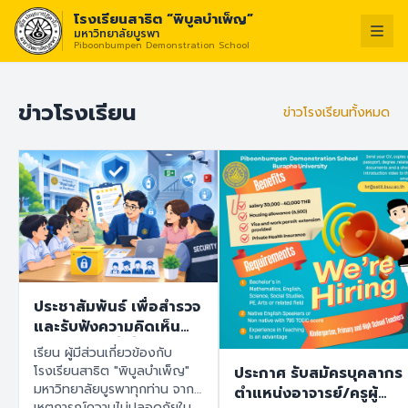
โรงเรียนสาธิต “พิบูลบำเพ็ญ”
มหาวิทยาลัยบูรพา
Piboonbumpen Demonstration School
วิสัยทัศน์ :
“โรงเรียนแ
ไทย
English
ข่าวโรงเรียน
ข่าวโรงเรียนทั้งหมด
ประชาสัมพันธ์ เพื่อสำรวจ
และรับฟังความคิดเห็น
ของทุกฝ่ายที่เกี่ยวข้องกับ
เรียน ผู้มีส่วนเกี่ยวข้องกับ
โรงเรียนสาธิต "พิบูล
โรงเรียนสาธิต "พิบูลบำเพ็ญ"
ประกาศ รับสมัครบุคลากร
บำเพ็ญ" มหาวิทยาลัย
มหาวิทยาลัยบูรพาทุกท่าน จาก
ตำแหน่งอาจารย์/ครูผู้
บูรพา เพื่อนำข้อมูลไปใช้
เหตุการณ์ความไม่ปลอดภัยใน