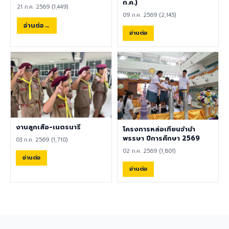
พลศึกษา ศิลปะ หรือสาขาอื่นที่
ก.ค.)
ความปลอดภัย คลิกที่นี่เพื่อร่วม
21 ก.ค. 2569 (1,449)
เกี่ยวข้อง เป็นผู้ใช้ภาษาอังกฤษ
แสดงความคิดเห็น ผู้อำนวยการ
09 ก.ค. 2569 (2,145)
เป็นภาษาแม่ (Native English
ขอขอบคุณทุกความคิดเห็น
อ่านต่อ
Speaker) หรือหากไม่ใช่เจ้าของ
อ่านต่อ
เพราะความคิดเห็นของท่านคือ
ภาษา ต้องมีผลการทดสอบ
เสียงสำคัญของการพัฒนา
ภาษาอังกฤษ TOEIC ไม่ต่ำกว่า
โรงเรียนอย่างยั่งยืน 8
785 คะแนน หากมีประสบการณ์
สิงหาคม 2569
ด้านการจัดการเรียนการสอนจะ
ได้รับการพิจารณาเป็นพิเศษ
เอกสารประกอบการสมัครและ
การติดต่อ ผู้สนใจสามารถส่ง
ประวัติส่วนตัว (CV), สำเนา
หนังสือเดินทาง (Passport),
งานลูกเสือ-เนตรนารี
โครงการหล่อเทียนจำนำ
สำเนาใบปริญญาบัตร, เอกสาร
พรรษา ปีการศึกษา 2569
03 ก.ค. 2569 (1,710)
รับรองอื่น ๆ ที่เกี่ยวข้อง พร้อม
02 ก.ค. 2569 (1,801)
ทั้งวิดีโอแนะนำตัวสั้น ๆ (Short
อ่านต่อ
Introduction Video) ได้ที่
อ่านต่อ
อีเมล hr@satit.buu.ac.th
🇬🇧 English Job
Announcement: Foreign
Teachers Piboonbumpen
Demonstration School,
Burapha University, invites