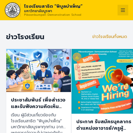
โรงเรียนสาธิต “พิบูลบำเพ็ญ”
มหาวิทยาลัยบูรพา
Piboonbumpen Demonstration School
วิสัยทัศน์ :
“โรง
ไทย
English
ข่าวโรงเรียน
ข่าวโรงเรียนทั้งหมด
ประชาสัมพันธ์ เพื่อสำรวจ
และรับฟังความคิดเห็น
ของทุกฝ่ายที่เกี่ยวข้องกับ
เรียน ผู้มีส่วนเกี่ยวข้องกับ
โรงเรียนสาธิต "พิบูล
โรงเรียนสาธิต "พิบูลบำเพ็ญ"
ประกาศ รับสมัครบุคลากร
บำเพ็ญ" มหาวิทยาลัย
มหาวิทยาลัยบูรพาทุกท่าน จาก
ตำแหน่งอาจารย์/ครูผู้
บูรพา เพื่อนำข้อมูลไปใช้
เหตุการณ์ความไม่ปลอดภัยใน