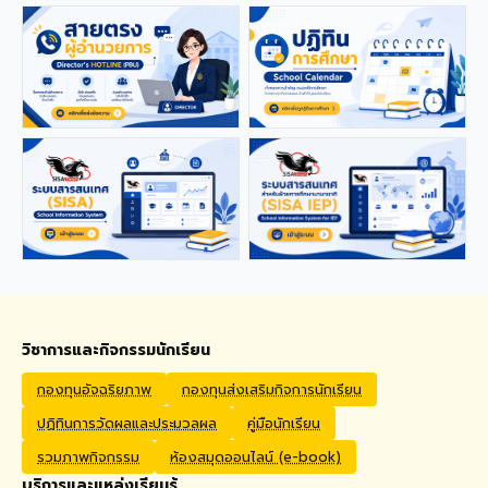
applications from qualified
foreign educators for
teaching positions
covering Kindergarten,
Primary, and High School
levels. Benefits Monthly
Salary: 30,000 – 40,000
THB Housing Allowance:
6,500 THB Full assistance
with Visa and Work Permit
extensions Private Health
Insurance cover
Qualifications Bachelor's
degree in Mathematics,
English, Science, Social
Studies, PE, Arts, or a
วิชาการและกิจกรรมนักเรียน
related field. Native English
Speakers or Non-Native
กองทุนอัจฉริยภาพ
กองทุนส่งเสริมกิจการนักเรียน
English Speakers with a
ปฏิทินการวัดผลและประมวลผล
คู่มือนักเรียน
verified TOEIC score of at
least 785. Prior teaching
รวมภาพกิจกรรม
ห้องสมุดออนไลน์ (e-book)
experience is preferred.
บริการและแหล่งเรียนรู้