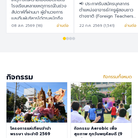
สอนชาวต่างชาติ
📢 ประกาศรับสมัครบุคลากร
ในการวางแผน พัฒนา
โรงเรียนหลายเหตุการณ์ในช่วง
(Foreign Teachers)
ตำแหน่งอาจารย์/ครูผู้สอนชาว
สัปดาห์ที่ผ่านมา ผู้อำนวยการ
และยกระดับระบบความ
ต่างชาติ (Foreign Teachers)
และทีมผู้บริหารได้ตระหนักถึง
ปลอดภัยของโรงเรียน
โรงเรียนสาธิต "พิบูลบำเพ็ญ"
ความปลอดภัยในโรงเรียนเป็น
08 ส.ค. 2569 (16)
อ่านต่อ
22 ก.ค. 2569 (1,541)
อ่านต่อ
อย่างเป็นรูปธรรม
มหาวิทยาลัยบูรพา 🇹🇭 ภาษา
สำคัญ เพราะโรงเรียนมีความมุ่ง
ไทย โรงเรียนสาธิต "พิบูล
มั่นในการพัฒนาสภาพแวดล้อม
บำเพ็ญ" มหาวิทยาลัยบูรพา มี
การเรียนรู้ที่ปลอดภัย สำหรับ
ความประสงค์จะรับสมัครครูผู้
นักเรียน ครู บุคลากร ผู้
สอนชาวต่างชาติ เพื่อปฏิบัติการ
ปกครอง และผู้มาติดต่อทุกท่าน
สอนในระดับชั้นอนุบาล ประถม
จึงได้จัดทำแบบสำรวจนี้ เพื่อ
ศึกษา และมัธยมศึกษา ราย
สำรวจและรับฟังความคิดเห็น
ละเอียดสวัสดิการ อัตราเงิน
ของทุกฝ่ายที่เกี่ยวข้องกับ
กิจกรรม
กิจกรรมทั้งหมด
เดือน 30,000 – 40,000
โรงเรียนสาธิต "พิบูลบำเพ็ญ"
บาท เงินช่วยเหลือค่าที่พัก
มหาวิทยาลัยบูรพา เพื่อนำข้อมูล
6,500 บาท/เดือน สวัสดิการ
ไปใช้ในการ วางแผน พัฒนา
การต่ออายุ Visa และ Work
และยกระดับระบบความ
Permit ประกันสุขภาพเอกชน
ปลอดภัยของโรงเรียนอย่างเป็น
คุณสมบัติประจำตำแหน่ง สำเร็จ
รูปธรรม ขอความอนุเคราะห์ทุก
การศึกษาระดับปริญญาตรี ใน
ท่านในการทำแบบสำรวจ ภายใน
สาขาวิชาคณิตศาสตร์ ภาษา
วันที่ 9 สิงหาคม 2569 เพื่อนำ
อังกฤษ วิทยาศาสตร์
โครงการแห่เทียนจำนำ
กิจกรรม Aerobic เพื่อ
ผลการสำรวจไปใช้ดำเนินการต่อ
สังคมศึกษา สุขศึกษา/
พรรษา ประจำปี 2569
สุขภาพ ทุกวันพฤหัสบดี (9
ไป แบบสำรวจความคิดเห็นด้าน