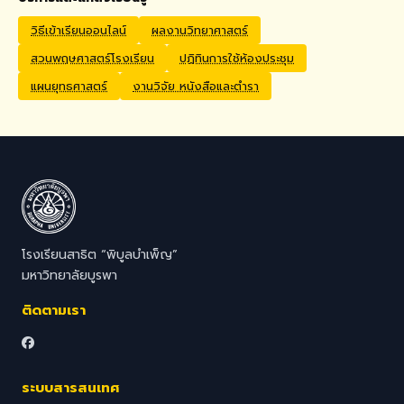
Application Process
Interested candidates
วิธีเข้าเรียนออนไลน์
ผลงานวิทยาศาสตร์
should submit their CV,
สวนพฤษศาสตร์โรงเรียน
ปฏิทินการใช้ห้องประชุม
passport copy, degree
certificates, relevant
แผนยุทธศาสตร์
งานวิจัย หนังสือและตำรา
transcripts/documents,
and a brief video
introduction via email to
hr@satit.buu.ac.th
โรงเรียนสาธิต “พิบูลบำเพ็ญ”
มหาวิทยาลัยบูรพา
ติดตามเรา
ระบบสารสนเทศ