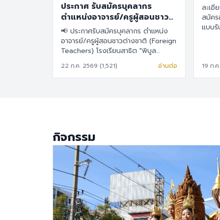
ประกาศ รับสมัครบุคลากร
ละเอียดต
ตำแหน่งอาจารย์/ครูผู้สอนชาว
สมัครอาจา
ต่างชาติ (Foreign Teachers)
แบบร
📢 ประกาศรับสมัครบุคลากร ตำแหน่ง
อาจารย์/ครูผู้สอนชาวต่างชาติ (Foreign
Teachers) โรงเรียนสาธิต "พิบูล
บำเพ็ญ" มหาวิทยาลัยบูรพา 🇹🇭 ภาษา
22 ก.ค. 2569 (1,521)
อ่านต่อ
19 ก.ค
ไทย โรงเรียนสาธิต "พิบูลบำเพ็ญ"
มหาวิทยาลัยบูรพา มีความประสงค์จะรับ
สมัครครูผู้สอนชาวต่างชาติ เพื่อปฏิบัติ
การสอนในระดับชั้นอนุบาล ประถมศึกษา
และมัธยมศึกษา รายละเอียดสวัสดิการ
อัตราเงินเดือน 30,000 – 40,000
บาท เงินช่วยเหลือค่าที่พัก 6,500 บาท/
กิจกรรม
เดือน สวัสดิการการต่ออายุ Visa และ
Work Permit ประกันสุขภาพเอกชน
คุณสมบัติประจำตำแหน่ง สำเร็จการ
ศึกษาระดับปริญญาตรี ในสาขาวิชา
คณิตศาสตร์ ภาษาอังกฤษ วิทยาศาสตร์
สังคมศึกษา สุขศึกษา/พลศึกษา ศิลปะ
หรือสาขาอื่นที่เกี่ยวข้อง เป็นผู้ใช้ภาษา
อังกฤษเป็นภาษาแม่ (Native English
Speaker) หรือหากไม่ใช่เจ้าของภาษา