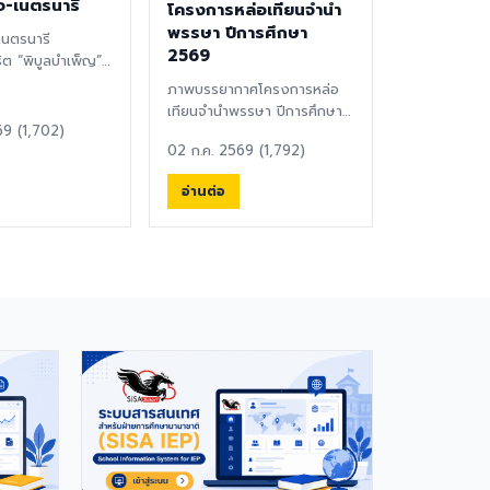
อ-เนตรนารี
โครงการหล่อเทียนจำนำ
พรรษา ปีการศึกษา
เนตรนารี
2569
ิต “พิบูลบำเพ็ญ”
ูรพา ⚜️ได้จัดพิธี
ภาพบรรยากาศโครงการหล่อ
ญาณ...
เทียนจำนำพรรษา ปีการศึกษา
69 (1,702)
2569 ซึ่งจัดขึ้นระหว่างวันที่
02 ก.ค. 2569 (1,792)
2-3 กรกฎาคม ...
อ่านต่อ