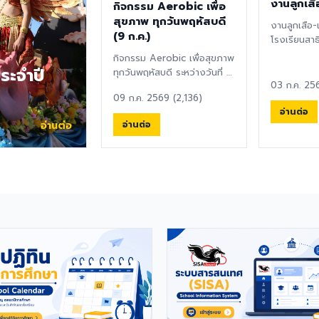
งานลูกเสื
กิจกรรม Aerobic เพื่อ
สุขภาพ ทุกวันพฤหัสบดี
งานลูกเสือ-
(9 ก.ค.)
โรงเรียนสาธ
มหาวิทยาลัยบ
กิจกรรม Aerobic เพื่อสุขภาพ
ทบทวนคำปฏิ
ระจำปี
ทุกวันพฤหัสบดี ระหว่างวันที่ 9
03 ก.ค. 25
กรกฎาคม - 17 กันยายน 2569
09 ก.ค. 2569 (2,136)
ณ โรง...
อ่านต่อ
อ่านต่อ
อ่านต่อ