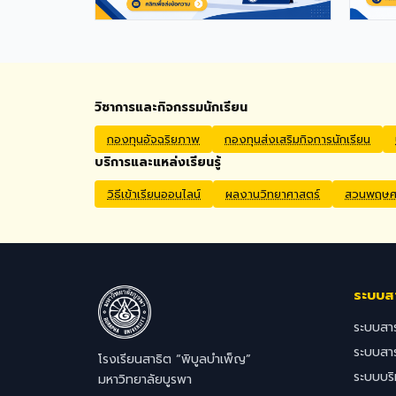
Permit extensions Private Health
Insurance cover Qualifications
Bachelor's degree in Mathematics,
English, Science, Social Studies,
PE, Arts, or a related field. Native
English Speakers or Non-Native
วิชาการและกิจกรรมนักเรียน
English Speakers with a verified
TOEIC score of at least 785. Prior
กองทุนอัจฉริยภาพ
กองทุนส่งเสริมกิจการนักเรียน
teaching experience is preferred.
บริการและแหล่งเรียนรู้
Application Process Interested
candidates should submit their
วิธีเข้าเรียนออนไลน์
ผลงานวิทยาศาสตร์
สวนพฤษศา
CV, passport copy, degree
certificates, relevant
transcripts/documents, and a
brief video introduction via email
to hr@satit.buu.ac.th
ระบบส
ระบบสา
ระบบสา
โรงเรียนสาธิต “พิบูลบำเพ็ญ”
ระบบบร
มหาวิทยาลัยบูรพา