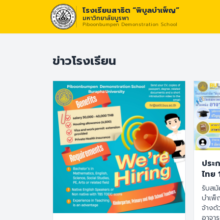
โรงเรียนสาธิต “พิบูลบำเพ็ญ”
มหาวิทยาลัยบูรพา
Piboonbumpen Demonstration School
วิสัยทัศน์ :
“โรงเร
ข่าวโรงเรียน
ประก
ไทย 
รับสมั
บำเพ็
จ้างด
อาจาร