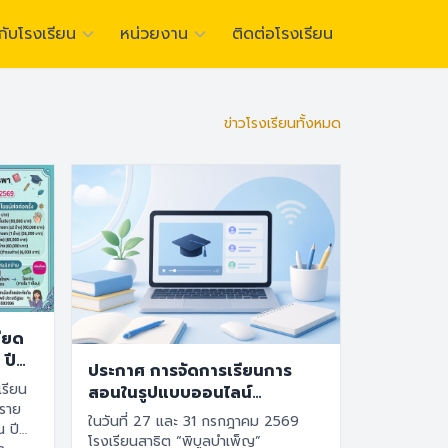
วกับโรงเรียน
หน่วยงาน
ติดต่อโรงเรียน
ักคิดเชิงนวัตกรรม เปี่ยมด้วยคุณธรรม มีภาวะผู้นำที่ยั่งยืน”
ไทย
English
ข่าวโรงเรียนทั้งหมด
อียด
 ปี
ประกาศ การจัดการเรียนการ
เรียน
สอนในรูปแบบออนไลน์
ออนดีมานด์ หรือออนแอนด์ ใน
ในวันที่ 27 และ 31 กรกฎาคม 2569
น ปี
วันที่ 27-31 กรกฎาคม 2569
โรงเรียนสาธิต “พิบูลบำเพ็ญ”