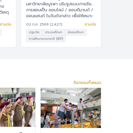
มหาวิทยาลัยบูรพา ปรับรูปแบบการเรียน
การสอนเป็น ออนไลน์ / ออนดีมานด์ /
ิเหตุ
ออนแฮนด์ ในวันดังกล่าว เพื่อให้เหมาะ
สมกับวันหยุดราชการ และให้ผู้เรียนเรียน
อ่านต่อ
02 ก.ค. 2569 (2,427)
อ่านต่อ
รู้ได้ทุกที่ทุกเวลา แล้วจะกลับมาเรียนแบบ
ปฐมวัย
ประถมศึกษา
มัธยมศึกษา
ปกติ (Onsite) ตามกำหนดการเดิม 📄
การศึกษานานาชาติ (IEP)
เอกสารประกาศโรงเรียน
กิจกรรมทั้งหมด