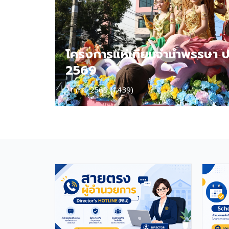
ต้องมีผลการทดสอบภาษาอังกฤษ
TOEIC ไม่ต่ำกว่า 785 คะแนน หากมี
ประสบการณ์ด้านการจัดการเรียนการ
สอนจะได้รับการพิจารณาเป็นพิเศษ
เอกสารประกอบการสมัครและการติดต่อ
โครงการแห่เทียนจำนำพรรษา ป
ผู้สนใจสามารถส่ง ประวัติส่วนตัว (CV),
2569
สำเนาหนังสือเดินทาง (Passport),
สำเนาใบปริญญาบัตร, เอกสารรับรองอื่น
ๆ ที่เกี่ยวข้อง พร้อมทั้งวิดีโอแนะนำตัว
21 ก.ค. 2569 (1,439)
สั้น ๆ (Short Introduction Video)
ได้ที่อีเมล hr@satit.buu.ac.th 🇬🇧
English Job Announcement:
Foreign Teachers Piboonbumpen
Demonstration School, Burapha
University, invites applications
from qualified foreign educators
for teaching positions covering
Kindergarten, Primary, and High
School levels. Benefits Monthly
Salary: 30,000 – 40,000 THB
Housing Allowance: 6,500 THB Full
assistance with Visa and Work