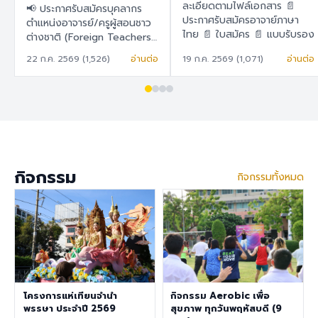
สอนชาวต่างชาติ
ละเอียดตามไฟล์เอกสาร 📄
📢 ประกาศรับสมัครบุคลากร
(Foreign Teachers)
ประกาศรับสมัครอาจาย์ภาษา
ตำแหน่งอาจารย์/ครูผู้สอนชาว
ไทย 📄 ใบสมัคร 📄 แบบรับรอง
ต่างชาติ (Foreign Teachers)
ตนเอง
โรงเรียนสาธิต "พิบูลบำเพ็ญ"
22 ก.ค. 2569 (1,526)
อ่านต่อ
19 ก.ค. 2569 (1,071)
อ่านต่อ
มหาวิทยาลัยบูรพา 🇹🇭 ภาษา
ไทย โรงเรียนสาธิต "พิบูล
บำเพ็ญ" มหาวิทยาลัยบูรพา มี
ความประสงค์จะรับสมัครครูผู้
สอนชาวต่างชาติ เพื่อปฏิบัติการ
สอนในระดับชั้นอนุบาล ประถม
ศึกษา และมัธยมศึกษา ราย
ละเอียดสวัสดิการ อัตราเงิน
กิจกรรม
กิจกรรมทั้งหมด
เดือน 30,000 – 40,000
บาท เงินช่วยเหลือค่าที่พัก
6,500 บาท/เดือน สวัสดิการ
การต่ออายุ Visa และ Work
Permit ประกันสุขภาพเอกชน
คุณสมบัติประจำตำแหน่ง สำเร็จ
การศึกษาระดับปริญญาตรี ใน
สาขาวิชาคณิตศาสตร์ ภาษา
อังกฤษ วิทยาศาสตร์
โครงการแห่เทียนจำนำ
กิจกรรม Aerobic เพื่อ
สังคมศึกษา สุขศึกษา/
พรรษา ประจำปี 2569
สุขภาพ ทุกวันพฤหัสบดี (9