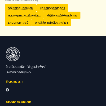
Application Process
Interested candidates
วิธีเข้าเรียนออนไลน์
ผลงานวิทยาศาสตร์
should submit their CV,
สวนพฤษศาสตร์โรงเรียน
ปฏิทินการใช้ห้องประชุม
passport copy, degree
certificates, relevant
แผนยุทธศาสตร์
งานวิจัย หนังสือและตำรา
transcripts/documents,
and a brief video
introduction via email to
hr@satit.buu.ac.th
โรงเรียนสาธิต “พิบูลบำเพ็ญ”
มหาวิทยาลัยบูรพา
ติดตามเรา
ระบบสารสนเทศ