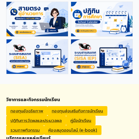
applications from qualified
foreign educators for
teaching positions
covering Kindergarten,
Primary, and High School
levels. Benefits Monthly
Salary: 30,000 – 40,000
THB Housing Allowance:
6,500 THB Full assistance
with Visa and Work Permit
extensions Private Health
Insurance cover
Qualifications Bachelor's
degree in Mathematics,
English, Science, Social
Studies, PE, Arts, or a
วิชาการและกิจกรรมนักเรียน
related field. Native English
Speakers or Non-Native
กองทุนอัจฉริยภาพ
กองทุนส่งเสริมกิจการนักเรียน
English Speakers with a
ปฏิทินการวัดผลและประมวลผล
คู่มือนักเรียน
verified TOEIC score of at
least 785. Prior teaching
รวมภาพกิจกรรม
ห้องสมุดออนไลน์ (e-book)
experience is preferred.
บริการและแหล่งเรียนรู้