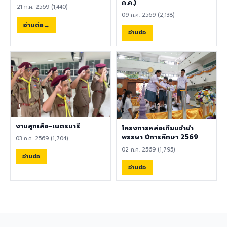
พลศึกษา ศิลปะ หรือสาขาอื่นที่
ก.ค.)
21 ก.ค. 2569 (1,440)
เกี่ยวข้อง เป็นผู้ใช้ภาษาอังกฤษ
09 ก.ค. 2569 (2,138)
เป็นภาษาแม่ (Native English
อ่านต่อ
Speaker) หรือหากไม่ใช่เจ้าของ
อ่านต่อ
ภาษา ต้องมีผลการทดสอบ
ภาษาอังกฤษ TOEIC ไม่ต่ำกว่า
785 คะแนน หากมีประสบการณ์
ด้านการจัดการเรียนการสอนจะ
ได้รับการพิจารณาเป็นพิเศษ
เอกสารประกอบการสมัครและ
การติดต่อ ผู้สนใจสามารถส่ง
ประวัติส่วนตัว (CV), สำเนา
หนังสือเดินทาง (Passport),
งานลูกเสือ-เนตรนารี
โครงการหล่อเทียนจำนำ
สำเนาใบปริญญาบัตร, เอกสาร
พรรษา ปีการศึกษา 2569
03 ก.ค. 2569 (1,704)
รับรองอื่น ๆ ที่เกี่ยวข้อง พร้อม
02 ก.ค. 2569 (1,795)
ทั้งวิดีโอแนะนำตัวสั้น ๆ (Short
อ่านต่อ
Introduction Video) ได้ที่
อ่านต่อ
อีเมล hr@satit.buu.ac.th
🇬🇧 English Job
Announcement: Foreign
Teachers Piboonbumpen
Demonstration School,
Burapha University, invites