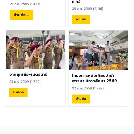
พลศึกษา ศิลปะ หรือสาขาอื่นที่
ก.ค.)
21 ก.ค. 2569 (1,439)
เกี่ยวข้อง เป็นผู้ใช้ภาษาอังกฤษ
09 ก.ค. 2569 (2,136)
เป็นภาษาแม่ (Native English
อ่านต่อ
Speaker) หรือหากไม่ใช่เจ้าของ
อ่านต่อ
ภาษา ต้องมีผลการทดสอบ
ภาษาอังกฤษ TOEIC ไม่ต่ำกว่า
785 คะแนน หากมีประสบการณ์
ด้านการจัดการเรียนการสอนจะ
ได้รับการพิจารณาเป็นพิเศษ
เอกสารประกอบการสมัครและ
การติดต่อ ผู้สนใจสามารถส่ง
ประวัติส่วนตัว (CV), สำเนา
หนังสือเดินทาง (Passport),
งานลูกเสือ-เนตรนารี
โครงการหล่อเทียนจำนำ
สำเนาใบปริญญาบัตร, เอกสาร
พรรษา ปีการศึกษา 2569
03 ก.ค. 2569 (1,702)
รับรองอื่น ๆ ที่เกี่ยวข้อง พร้อม
02 ก.ค. 2569 (1,792)
ทั้งวิดีโอแนะนำตัวสั้น ๆ (Short
อ่านต่อ
Introduction Video) ได้ที่
อ่านต่อ
อีเมล hr@satit.buu.ac.th
🇬🇧 English Job
Announcement: Foreign
Teachers Piboonbumpen
Demonstration School,
Burapha University, invites