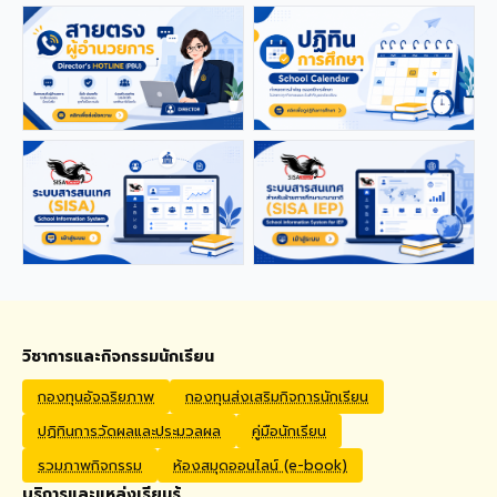
applications from qualified
foreign educators for
teaching positions
covering Kindergarten,
Primary, and High School
levels. Benefits Monthly
Salary: 30,000 – 40,000
THB Housing Allowance:
6,500 THB Full assistance
with Visa and Work Permit
extensions Private Health
Insurance cover
Qualifications Bachelor's
degree in Mathematics,
English, Science, Social
Studies, PE, Arts, or a
วิชาการและกิจกรรมนักเรียน
related field. Native English
Speakers or Non-Native
กองทุนอัจฉริยภาพ
กองทุนส่งเสริมกิจการนักเรียน
English Speakers with a
ปฏิทินการวัดผลและประมวลผล
คู่มือนักเรียน
verified TOEIC score of at
least 785. Prior teaching
รวมภาพกิจกรรม
ห้องสมุดออนไลน์ (e-book)
experience is preferred.
บริการและแหล่งเรียนรู้