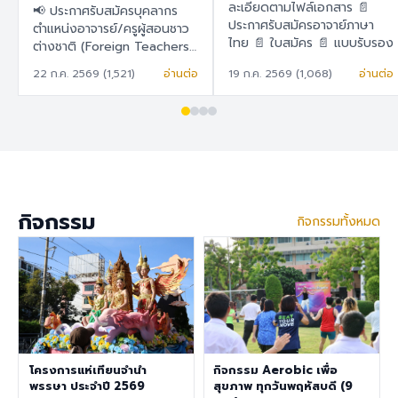
สอนชาวต่างชาติ
ละเอียดตามไฟล์เอกสาร 📄
📢 ประกาศรับสมัครบุคลากร
(Foreign Teachers)
ประกาศรับสมัครอาจาย์ภาษา
ตำแหน่งอาจารย์/ครูผู้สอนชาว
ไทย 📄 ใบสมัคร 📄 แบบรับรอง
ต่างชาติ (Foreign Teachers)
ตนเอง
โรงเรียนสาธิต "พิบูลบำเพ็ญ"
22 ก.ค. 2569 (1,521)
อ่านต่อ
19 ก.ค. 2569 (1,068)
อ่านต่อ
มหาวิทยาลัยบูรพา 🇹🇭 ภาษา
ไทย โรงเรียนสาธิต "พิบูล
บำเพ็ญ" มหาวิทยาลัยบูรพา มี
ความประสงค์จะรับสมัครครูผู้
สอนชาวต่างชาติ เพื่อปฏิบัติการ
สอนในระดับชั้นอนุบาล ประถม
ศึกษา และมัธยมศึกษา ราย
ละเอียดสวัสดิการ อัตราเงิน
กิจกรรม
กิจกรรมทั้งหมด
เดือน 30,000 – 40,000
บาท เงินช่วยเหลือค่าที่พัก
6,500 บาท/เดือน สวัสดิการ
การต่ออายุ Visa และ Work
Permit ประกันสุขภาพเอกชน
คุณสมบัติประจำตำแหน่ง สำเร็จ
การศึกษาระดับปริญญาตรี ใน
สาขาวิชาคณิตศาสตร์ ภาษา
อังกฤษ วิทยาศาสตร์
โครงการแห่เทียนจำนำ
กิจกรรม Aerobic เพื่อ
สังคมศึกษา สุขศึกษา/
พรรษา ประจำปี 2569
สุขภาพ ทุกวันพฤหัสบดี (9