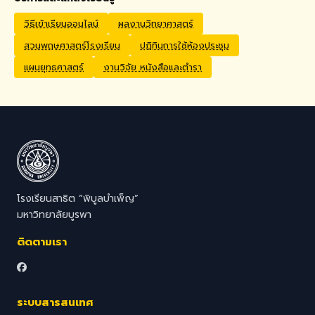
Application Process
Interested candidates
วิธีเข้าเรียนออนไลน์
ผลงานวิทยาศาสตร์
should submit their CV,
สวนพฤษศาสตร์โรงเรียน
ปฏิทินการใช้ห้องประชุม
passport copy, degree
certificates, relevant
แผนยุทธศาสตร์
งานวิจัย หนังสือและตำรา
transcripts/documents,
and a brief video
introduction via email to
hr@satit.buu.ac.th
โรงเรียนสาธิต “พิบูลบำเพ็ญ”
มหาวิทยาลัยบูรพา
ติดตามเรา
ระบบสารสนเทศ