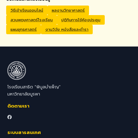
Application Process
Interested candidates
วิธีเข้าเรียนออนไลน์
ผลงานวิทยาศาสตร์
should submit their CV,
สวนพฤษศาสตร์โรงเรียน
ปฏิทินการใช้ห้องประชุม
passport copy, degree
certificates, relevant
แผนยุทธศาสตร์
งานวิจัย หนังสือและตำรา
transcripts/documents,
and a brief video
introduction via email to
hr@satit.buu.ac.th
โรงเรียนสาธิต “พิบูลบำเพ็ญ”
มหาวิทยาลัยบูรพา
ติดตามเรา
ระบบสารสนเทศ