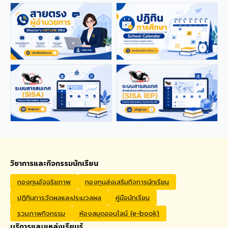
applications from qualified
foreign educators for
teaching positions
covering Kindergarten,
Primary, and High School
levels. Benefits Monthly
Salary: 30,000 – 40,000
THB Housing Allowance:
6,500 THB Full assistance
with Visa and Work Permit
extensions Private Health
Insurance cover
Qualifications Bachelor's
degree in Mathematics,
English, Science, Social
Studies, PE, Arts, or a
วิชาการและกิจกรรมนักเรียน
related field. Native English
Speakers or Non-Native
กองทุนอัจฉริยภาพ
กองทุนส่งเสริมกิจการนักเรียน
English Speakers with a
ปฏิทินการวัดผลและประมวลผล
คู่มือนักเรียน
verified TOEIC score of at
least 785. Prior teaching
รวมภาพกิจกรรม
ห้องสมุดออนไลน์ (e-book)
experience is preferred.
บริการและแหล่งเรียนรู้