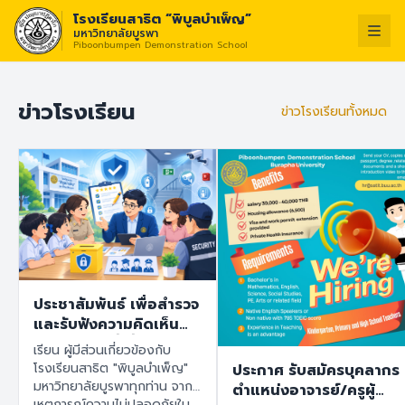
โรงเรียนสาธิต “พิบูลบำเพ็ญ”
มหาวิทยาลัยบูรพา
Piboonbumpen Demonstration School
วิสัยทัศน์ :
“โรงเร
ไทย
English
ข่าวโรงเรียน
ข่าวโรงเรียนทั้งหมด
ประชาสัมพันธ์ เพื่อสำรวจ
และรับฟังความคิดเห็น
ของทุกฝ่ายที่เกี่ยวข้องกับ
เรียน ผู้มีส่วนเกี่ยวข้องกับ
โรงเรียนสาธิต "พิบูล
โรงเรียนสาธิต "พิบูลบำเพ็ญ"
ประกาศ รับสมัครบุคลากร
บำเพ็ญ" มหาวิทยาลัย
มหาวิทยาลัยบูรพาทุกท่าน จาก
ตำแหน่งอาจารย์/ครูผู้
บูรพา เพื่อนำข้อมูลไปใช้
เหตุการณ์ความไม่ปลอดภัยใน