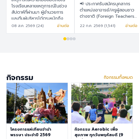
สอนชาวต่างชาติ
📢 ประกาศรับสมัครบุคลากร
ในการวางแผน พัฒนา
โรงเรียนหลายเหตุการณ์ในช่วง
(Foreign Teachers)
ตำแหน่งอาจารย์/ครูผู้สอนชาว
สัปดาห์ที่ผ่านมา ผู้อำนวยการ
และยกระดับระบบความ
ต่างชาติ (Foreign Teachers)
และทีมผู้บริหารได้ตระหนักถึง
ปลอดภัยของโรงเรียน
โรงเรียนสาธิต "พิบูลบำเพ็ญ"
ความปลอดภัยในโรงเรียนเป็น
08 ส.ค. 2569 (24)
อ่านต่อ
22 ก.ค. 2569 (1,541)
อ่านต่อ
อย่างเป็นรูปธรรม
มหาวิทยาลัยบูรพา 🇹🇭 ภาษา
สำคัญ เพราะโรงเรียนมีความมุ่ง
ไทย โรงเรียนสาธิต "พิบูล
มั่นในการพัฒนาสภาพแวดล้อม
บำเพ็ญ" มหาวิทยาลัยบูรพา มี
การเรียนรู้ที่ปลอดภัย สำหรับ
ความประสงค์จะรับสมัครครูผู้
นักเรียน ครู บุคลากร ผู้
สอนชาวต่างชาติ เพื่อปฏิบัติการ
ปกครอง และผู้มาติดต่อทุกท่าน
สอนในระดับชั้นอนุบาล ประถม
จึงได้จัดทำแบบสำรวจนี้ เพื่อ
ศึกษา และมัธยมศึกษา ราย
สำรวจและรับฟังความคิดเห็น
ละเอียดสวัสดิการ อัตราเงิน
ของทุกฝ่ายที่เกี่ยวข้องกับ
กิจกรรม
กิจกรรมทั้งหมด
เดือน 30,000 – 40,000
โรงเรียนสาธิต "พิบูลบำเพ็ญ"
บาท เงินช่วยเหลือค่าที่พัก
มหาวิทยาลัยบูรพา เพื่อนำข้อมูล
6,500 บาท/เดือน สวัสดิการ
ไปใช้ในการ วางแผน พัฒนา
การต่ออายุ Visa และ Work
และยกระดับระบบความ
Permit ประกันสุขภาพเอกชน
ปลอดภัยของโรงเรียนอย่างเป็น
คุณสมบัติประจำตำแหน่ง สำเร็จ
รูปธรรม ขอความอนุเคราะห์ทุก
การศึกษาระดับปริญญาตรี ใน
ท่านในการทำแบบสำรวจ ภายใน
สาขาวิชาคณิตศาสตร์ ภาษา
วันที่ 9 สิงหาคม 2569 เพื่อนำ
อังกฤษ วิทยาศาสตร์
โครงการแห่เทียนจำนำ
กิจกรรม Aerobic เพื่อ
ผลการสำรวจไปใช้ดำเนินการต่อ
สังคมศึกษา สุขศึกษา/
พรรษา ประจำปี 2569
สุขภาพ ทุกวันพฤหัสบดี (9
ไป แบบสำรวจความคิดเห็นด้าน