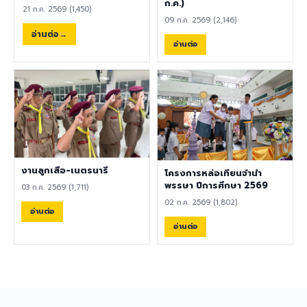
พลศึกษา ศิลปะ หรือสาขาอื่นที่
ก.ค.)
ความปลอดภัย คลิกที่นี่เพื่อร่วม
21 ก.ค. 2569 (1,450)
เกี่ยวข้อง เป็นผู้ใช้ภาษาอังกฤษ
แสดงความคิดเห็น ผู้อำนวยการ
09 ก.ค. 2569 (2,146)
เป็นภาษาแม่ (Native English
ขอขอบคุณทุกความคิดเห็น
อ่านต่อ
Speaker) หรือหากไม่ใช่เจ้าของ
อ่านต่อ
เพราะความคิดเห็นของท่านคือ
ภาษา ต้องมีผลการทดสอบ
เสียงสำคัญของการพัฒนา
ภาษาอังกฤษ TOEIC ไม่ต่ำกว่า
โรงเรียนอย่างยั่งยืน 8
785 คะแนน หากมีประสบการณ์
สิงหาคม 2569
ด้านการจัดการเรียนการสอนจะ
ได้รับการพิจารณาเป็นพิเศษ
เอกสารประกอบการสมัครและ
การติดต่อ ผู้สนใจสามารถส่ง
ประวัติส่วนตัว (CV), สำเนา
หนังสือเดินทาง (Passport),
งานลูกเสือ-เนตรนารี
โครงการหล่อเทียนจำนำ
สำเนาใบปริญญาบัตร, เอกสาร
พรรษา ปีการศึกษา 2569
03 ก.ค. 2569 (1,711)
รับรองอื่น ๆ ที่เกี่ยวข้อง พร้อม
02 ก.ค. 2569 (1,802)
ทั้งวิดีโอแนะนำตัวสั้น ๆ (Short
อ่านต่อ
Introduction Video) ได้ที่
อ่านต่อ
อีเมล hr@satit.buu.ac.th
🇬🇧 English Job
Announcement: Foreign
Teachers Piboonbumpen
Demonstration School,
Burapha University, invites