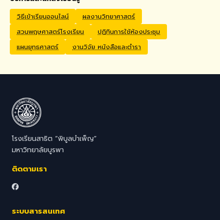
Application Process
Interested candidates
วิธีเข้าเรียนออนไลน์
ผลงานวิทยาศาสตร์
should submit their CV,
สวนพฤษศาสตร์โรงเรียน
ปฏิทินการใช้ห้องประชุม
passport copy, degree
certificates, relevant
แผนยุทธศาสตร์
งานวิจัย หนังสือและตำรา
transcripts/documents,
and a brief video
introduction via email to
hr@satit.buu.ac.th
โรงเรียนสาธิต “พิบูลบำเพ็ญ”
มหาวิทยาลัยบูรพา
ติดตามเรา
ระบบสารสนเทศ