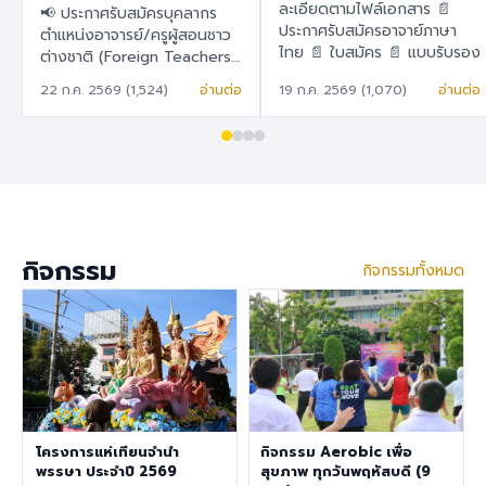
สอนชาวต่างชาติ
ละเอียดตามไฟล์เอกสาร 📄
📢 ประกาศรับสมัครบุคลากร
(Foreign Teachers)
ประกาศรับสมัครอาจาย์ภาษา
ตำแหน่งอาจารย์/ครูผู้สอนชาว
ไทย 📄 ใบสมัคร 📄 แบบรับรอง
ต่างชาติ (Foreign Teachers)
ตนเอง
โรงเรียนสาธิต "พิบูลบำเพ็ญ"
22 ก.ค. 2569 (1,524)
อ่านต่อ
19 ก.ค. 2569 (1,070)
อ่านต่อ
มหาวิทยาลัยบูรพา 🇹🇭 ภาษา
ไทย โรงเรียนสาธิต "พิบูล
บำเพ็ญ" มหาวิทยาลัยบูรพา มี
ความประสงค์จะรับสมัครครูผู้
สอนชาวต่างชาติ เพื่อปฏิบัติการ
สอนในระดับชั้นอนุบาล ประถม
ศึกษา และมัธยมศึกษา ราย
ละเอียดสวัสดิการ อัตราเงิน
กิจกรรม
กิจกรรมทั้งหมด
เดือน 30,000 – 40,000
บาท เงินช่วยเหลือค่าที่พัก
6,500 บาท/เดือน สวัสดิการ
การต่ออายุ Visa และ Work
Permit ประกันสุขภาพเอกชน
คุณสมบัติประจำตำแหน่ง สำเร็จ
การศึกษาระดับปริญญาตรี ใน
สาขาวิชาคณิตศาสตร์ ภาษา
อังกฤษ วิทยาศาสตร์
โครงการแห่เทียนจำนำ
กิจกรรม Aerobic เพื่อ
สังคมศึกษา สุขศึกษา/
พรรษา ประจำปี 2569
สุขภาพ ทุกวันพฤหัสบดี (9