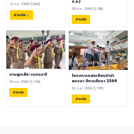
พลศึกษา ศิลปะ หรือสาขาอื่นที่
ก.ค.)
21 ก.ค. 2569 (1,440)
เกี่ยวข้อง เป็นผู้ใช้ภาษาอังกฤษ
09 ก.ค. 2569 (2,138)
เป็นภาษาแม่ (Native English
อ่านต่อ
Speaker) หรือหากไม่ใช่เจ้าของ
อ่านต่อ
ภาษา ต้องมีผลการทดสอบ
ภาษาอังกฤษ TOEIC ไม่ต่ำกว่า
785 คะแนน หากมีประสบการณ์
ด้านการจัดการเรียนการสอนจะ
ได้รับการพิจารณาเป็นพิเศษ
เอกสารประกอบการสมัครและ
การติดต่อ ผู้สนใจสามารถส่ง
ประวัติส่วนตัว (CV), สำเนา
หนังสือเดินทาง (Passport),
งานลูกเสือ-เนตรนารี
โครงการหล่อเทียนจำนำ
สำเนาใบปริญญาบัตร, เอกสาร
พรรษา ปีการศึกษา 2569
03 ก.ค. 2569 (1,704)
รับรองอื่น ๆ ที่เกี่ยวข้อง พร้อม
02 ก.ค. 2569 (1,795)
ทั้งวิดีโอแนะนำตัวสั้น ๆ (Short
อ่านต่อ
Introduction Video) ได้ที่
อ่านต่อ
อีเมล hr@satit.buu.ac.th
🇬🇧 English Job
Announcement: Foreign
Teachers Piboonbumpen
Demonstration School,
Burapha University, invites