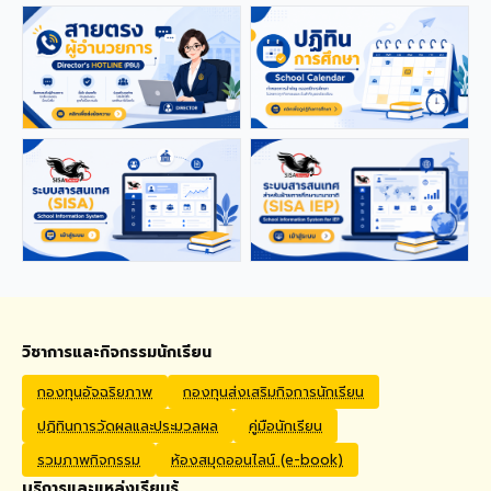
applications from qualified
foreign educators for
teaching positions
covering Kindergarten,
Primary, and High School
levels. Benefits Monthly
Salary: 30,000 – 40,000
THB Housing Allowance:
6,500 THB Full assistance
with Visa and Work Permit
extensions Private Health
Insurance cover
Qualifications Bachelor's
degree in Mathematics,
English, Science, Social
Studies, PE, Arts, or a
วิชาการและกิจกรรมนักเรียน
related field. Native English
Speakers or Non-Native
กองทุนอัจฉริยภาพ
กองทุนส่งเสริมกิจการนักเรียน
English Speakers with a
ปฏิทินการวัดผลและประมวลผล
คู่มือนักเรียน
verified TOEIC score of at
least 785. Prior teaching
รวมภาพกิจกรรม
ห้องสมุดออนไลน์ (e-book)
experience is preferred.
บริการและแหล่งเรียนรู้