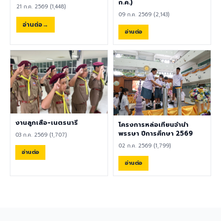
พลศึกษา ศิลปะ หรือสาขาอื่นที่
ก.ค.)
21 ก.ค. 2569 (1,448)
เกี่ยวข้อง เป็นผู้ใช้ภาษาอังกฤษ
09 ก.ค. 2569 (2,143)
เป็นภาษาแม่ (Native English
อ่านต่อ
Speaker) หรือหากไม่ใช่เจ้าของ
อ่านต่อ
ภาษา ต้องมีผลการทดสอบ
ภาษาอังกฤษ TOEIC ไม่ต่ำกว่า
785 คะแนน หากมีประสบการณ์
ด้านการจัดการเรียนการสอนจะ
ได้รับการพิจารณาเป็นพิเศษ
เอกสารประกอบการสมัครและ
การติดต่อ ผู้สนใจสามารถส่ง
ประวัติส่วนตัว (CV), สำเนา
หนังสือเดินทาง (Passport),
งานลูกเสือ-เนตรนารี
โครงการหล่อเทียนจำนำ
สำเนาใบปริญญาบัตร, เอกสาร
พรรษา ปีการศึกษา 2569
03 ก.ค. 2569 (1,707)
รับรองอื่น ๆ ที่เกี่ยวข้อง พร้อม
02 ก.ค. 2569 (1,799)
ทั้งวิดีโอแนะนำตัวสั้น ๆ (Short
อ่านต่อ
Introduction Video) ได้ที่
อ่านต่อ
อีเมล hr@satit.buu.ac.th
🇬🇧 English Job
Announcement: Foreign
Teachers Piboonbumpen
Demonstration School,
Burapha University, invites