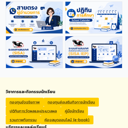
applications from qualified
foreign educators for
teaching positions
covering Kindergarten,
Primary, and High School
levels. Benefits Monthly
Salary: 30,000 – 40,000
THB Housing Allowance:
6,500 THB Full assistance
with Visa and Work Permit
extensions Private Health
Insurance cover
Qualifications Bachelor's
degree in Mathematics,
English, Science, Social
Studies, PE, Arts, or a
วิชาการและกิจกรรมนักเรียน
related field. Native English
Speakers or Non-Native
กองทุนอัจฉริยภาพ
กองทุนส่งเสริมกิจการนักเรียน
English Speakers with a
ปฏิทินการวัดผลและประมวลผล
คู่มือนักเรียน
verified TOEIC score of at
least 785. Prior teaching
รวมภาพกิจกรรม
ห้องสมุดออนไลน์ (e-book)
experience is preferred.
บริการและแหล่งเรียนรู้