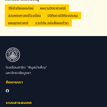
Application Process
Interested candidates
วิธีเข้าเรียนออนไลน์
ผลงานวิทยาศาสตร์
should submit their CV,
สวนพฤษศาสตร์โรงเรียน
ปฏิทินการใช้ห้องประชุม
passport copy, degree
certificates, relevant
แผนยุทธศาสตร์
งานวิจัย หนังสือและตำรา
transcripts/documents,
and a brief video
introduction via email to
hr@satit.buu.ac.th
โรงเรียนสาธิต “พิบูลบำเพ็ญ”
มหาวิทยาลัยบูรพา
ติดตามเรา
ระบบสารสนเทศ