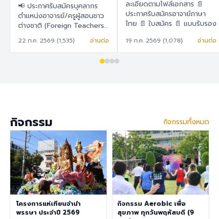
สอนชาวต่างชาติ
ละเอียดตามไฟล์เอกสาร 📄
📢 ประกาศรับสมัครบุคลากร
(Foreign Teachers)
ประกาศรับสมัครอาจาย์ภาษา
ตำแหน่งอาจารย์/ครูผู้สอนชาว
ไทย 📄 ใบสมัคร 📄 แบบรับรอง
ต่างชาติ (Foreign Teachers)
ตนเอง
โรงเรียนสาธิต "พิบูลบำเพ็ญ"
22 ก.ค. 2569 (1,535)
อ่านต่อ
19 ก.ค. 2569 (1,078)
อ่านต่อ
มหาวิทยาลัยบูรพา 🇹🇭 ภาษา
ไทย โรงเรียนสาธิต "พิบูล
บำเพ็ญ" มหาวิทยาลัยบูรพา มี
ความประสงค์จะรับสมัครครูผู้
สอนชาวต่างชาติ เพื่อปฏิบัติการ
สอนในระดับชั้นอนุบาล ประถม
ศึกษา และมัธยมศึกษา ราย
ละเอียดสวัสดิการ อัตราเงิน
กิจกรรม
กิจกรรมทั้งหมด
เดือน 30,000 – 40,000
บาท เงินช่วยเหลือค่าที่พัก
6,500 บาท/เดือน สวัสดิการ
การต่ออายุ Visa และ Work
Permit ประกันสุขภาพเอกชน
คุณสมบัติประจำตำแหน่ง สำเร็จ
การศึกษาระดับปริญญาตรี ใน
สาขาวิชาคณิตศาสตร์ ภาษา
อังกฤษ วิทยาศาสตร์
โครงการแห่เทียนจำนำ
กิจกรรม Aerobic เพื่อ
สังคมศึกษา สุขศึกษา/
พรรษา ประจำปี 2569
สุขภาพ ทุกวันพฤหัสบดี (9