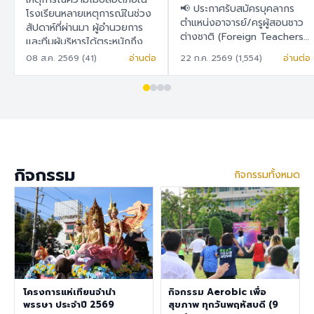
สอนชาวต่างชาติ
📢 ประกาศรับสมัครบุคลากร
ในการวางแผน พัฒนา
โรงเรียนหลายเหตุการณ์ในช่วง
(Foreign Teachers)
ตำแหน่งอาจารย์/ครูผู้สอนชาว
สัปดาห์ที่ผ่านมา ผู้อำนวยการ
และยกระดับระบบความ
ต่างชาติ (Foreign Teachers)
และทีมผู้บริหารได้ตระหนักถึง
ปลอดภัยของโรงเรียน
โรงเรียนสาธิต "พิบูลบำเพ็ญ"
ความปลอดภัยในโรงเรียนเป็น
08 ส.ค. 2569 (41)
อ่านต่อ
22 ก.ค. 2569 (1,554)
อ่านต่อ
อย่างเป็นรูปธรรม
มหาวิทยาลัยบูรพา 🇹🇭 ภาษา
สำคัญ เพราะโรงเรียนมีความมุ่ง
ไทย โรงเรียนสาธิต "พิบูล
มั่นในการพัฒนาสภาพแวดล้อม
บำเพ็ญ" มหาวิทยาลัยบูรพา มี
การเรียนรู้ที่ปลอดภัย สำหรับ
ความประสงค์จะรับสมัครครูผู้
นักเรียน ครู บุคลากร ผู้
สอนชาวต่างชาติ เพื่อปฏิบัติการ
ปกครอง และผู้มาติดต่อทุกท่าน
สอนในระดับชั้นอนุบาล ประถม
จึงได้จัดทำแบบสำรวจนี้ เพื่อ
ศึกษา และมัธยมศึกษา ราย
สำรวจและรับฟังความคิดเห็น
ละเอียดสวัสดิการ อัตราเงิน
ของทุกฝ่ายที่เกี่ยวข้องกับ
กิจกรรม
กิจกรรมทั้งหมด
เดือน 30,000 – 40,000
โรงเรียนสาธิต "พิบูลบำเพ็ญ"
บาท เงินช่วยเหลือค่าที่พัก
มหาวิทยาลัยบูรพา เพื่อนำข้อมูล
6,500 บาท/เดือน สวัสดิการ
ไปใช้ในการ วางแผน พัฒนา
การต่ออายุ Visa และ Work
และยกระดับระบบความ
Permit ประกันสุขภาพเอกชน
ปลอดภัยของโรงเรียนอย่างเป็น
คุณสมบัติประจำตำแหน่ง สำเร็จ
รูปธรรม ขอความอนุเคราะห์ทุก
การศึกษาระดับปริญญาตรี ใน
ท่านในการทำแบบสำรวจ ภายใน
สาขาวิชาคณิตศาสตร์ ภาษา
วันที่ 9 สิงหาคม 2569 เพื่อนำ
อังกฤษ วิทยาศาสตร์
โครงการแห่เทียนจำนำ
กิจกรรม Aerobic เพื่อ
ผลการสำรวจไปใช้ดำเนินการต่อ
สังคมศึกษา สุขศึกษา/
พรรษา ประจำปี 2569
สุขภาพ ทุกวันพฤหัสบดี (9
ไป แบบสำรวจความคิดเห็นด้าน