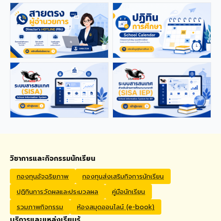
applications from qualified
foreign educators for
teaching positions
covering Kindergarten,
Primary, and High School
levels. Benefits Monthly
Salary: 30,000 – 40,000
THB Housing Allowance:
6,500 THB Full assistance
with Visa and Work Permit
extensions Private Health
Insurance cover
Qualifications Bachelor's
degree in Mathematics,
English, Science, Social
Studies, PE, Arts, or a
วิชาการและกิจกรรมนักเรียน
related field. Native English
Speakers or Non-Native
กองทุนอัจฉริยภาพ
กองทุนส่งเสริมกิจการนักเรียน
English Speakers with a
ปฏิทินการวัดผลและประมวลผล
คู่มือนักเรียน
verified TOEIC score of at
least 785. Prior teaching
รวมภาพกิจกรรม
ห้องสมุดออนไลน์ (e-book)
experience is preferred.
บริการและแหล่งเรียนรู้