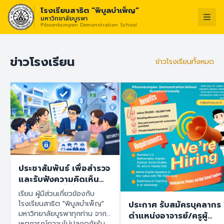
โรงเรียนสาธิต “พิบูลบำเพ็ญ”
มหาวิทยาลัยบูรพา
Piboonbumpen Demonstration School
วิสัยทัศน์ :
“โรงเรียนแห่งนวัตกรรม สร้า
ไทย
English
ข่าวโรงเรียน
ข่าวโรงเรียนทั้งหมด
ประชาสัมพันธ์ เพื่อสำรวจ
และรับฟังความคิดเห็น
ของทุกฝ่ายที่เกี่ยวข้องกับ
เรียน ผู้มีส่วนเกี่ยวข้องกับ
โรงเรียนสาธิต "พิบูล
โรงเรียนสาธิต "พิบูลบำเพ็ญ"
ประกาศ รับสมัครบุคลากร
บำเพ็ญ" มหาวิทยาลัย
มหาวิทยาลัยบูรพาทุกท่าน จาก
ตำแหน่งอาจารย์/ครูผู้
บูรพา เพื่อนำข้อมูลไปใช้
เหตุการณ์ความไม่ปลอดภัยใน