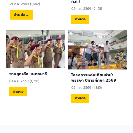
พลศึกษา ศิลปะ หรือสาขาอื่นที่
ก.ค.)
ความปลอดภัย คลิกที่นี่เพื่อร่วม
21 ก.ค. 2569 (1,462)
เกี่ยวข้อง เป็นผู้ใช้ภาษาอังกฤษ
แสดงความคิดเห็น ผู้อำนวยการ
09 ก.ค. 2569 (2,153)
เป็นภาษาแม่ (Native English
ขอขอบคุณทุกความคิดเห็น
อ่านต่อ
Speaker) หรือหากไม่ใช่เจ้าของ
อ่านต่อ
เพราะความคิดเห็นของท่านคือ
ภาษา ต้องมีผลการทดสอบ
เสียงสำคัญของการพัฒนา
ภาษาอังกฤษ TOEIC ไม่ต่ำกว่า
โรงเรียนอย่างยั่งยืน 8
785 คะแนน หากมีประสบการณ์
สิงหาคม 2569
ด้านการจัดการเรียนการสอนจะ
ได้รับการพิจารณาเป็นพิเศษ
เอกสารประกอบการสมัครและ
การติดต่อ ผู้สนใจสามารถส่ง
ประวัติส่วนตัว (CV), สำเนา
หนังสือเดินทาง (Passport),
งานลูกเสือ-เนตรนารี
โครงการหล่อเทียนจำนำ
สำเนาใบปริญญาบัตร, เอกสาร
พรรษา ปีการศึกษา 2569
03 ก.ค. 2569 (1,718)
รับรองอื่น ๆ ที่เกี่ยวข้อง พร้อม
02 ก.ค. 2569 (1,815)
ทั้งวิดีโอแนะนำตัวสั้น ๆ (Short
อ่านต่อ
Introduction Video) ได้ที่
อ่านต่อ
อีเมล hr@satit.buu.ac.th
🇬🇧 English Job
Announcement: Foreign
Teachers Piboonbumpen
Demonstration School,
Burapha University, invites