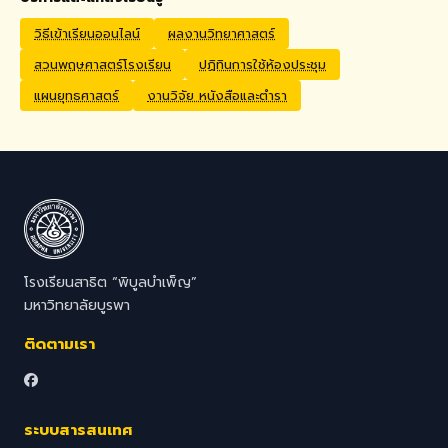
Application Process
Interested candidates
วิธีเข้าเรียนออนไลน์
ผลงานวิทยาศาสตร์
should submit their CV,
สวนพฤษศาสตร์โรงเรียน
ปฏิทินการใช้ห้องประชุม
passport copy, degree
certificates, relevant
แผนยุทธศาสตร์
งานวิจัย หนังสือและตำรา
transcripts/documents,
and a brief video
introduction via email to
hr@satit.buu.ac.th
โรงเรียนสาธิต “พิบูลบำเพ็ญ”
มหาวิทยาลัยบูรพา
ติดตามเรา
ระบบสารสนเทศ