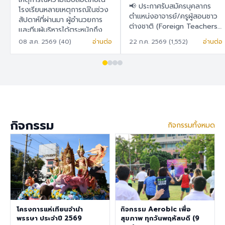
สอนชาวต่างชาติ
📢 ประกาศรับสมัครบุคลากร
ในการวางแผน พัฒนา
โรงเรียนหลายเหตุการณ์ในช่วง
(Foreign Teachers)
ตำแหน่งอาจารย์/ครูผู้สอนชาว
สัปดาห์ที่ผ่านมา ผู้อำนวยการ
และยกระดับระบบความ
ต่างชาติ (Foreign Teachers)
และทีมผู้บริหารได้ตระหนักถึง
ปลอดภัยของโรงเรียน
โรงเรียนสาธิต "พิบูลบำเพ็ญ"
ความปลอดภัยในโรงเรียนเป็น
08 ส.ค. 2569 (40)
อ่านต่อ
22 ก.ค. 2569 (1,552)
อ่านต่อ
อย่างเป็นรูปธรรม
มหาวิทยาลัยบูรพา 🇹🇭 ภาษา
สำคัญ เพราะโรงเรียนมีความมุ่ง
ไทย โรงเรียนสาธิต "พิบูล
มั่นในการพัฒนาสภาพแวดล้อม
บำเพ็ญ" มหาวิทยาลัยบูรพา มี
การเรียนรู้ที่ปลอดภัย สำหรับ
ความประสงค์จะรับสมัครครูผู้
นักเรียน ครู บุคลากร ผู้
สอนชาวต่างชาติ เพื่อปฏิบัติการ
ปกครอง และผู้มาติดต่อทุกท่าน
สอนในระดับชั้นอนุบาล ประถม
จึงได้จัดทำแบบสำรวจนี้ เพื่อ
ศึกษา และมัธยมศึกษา ราย
สำรวจและรับฟังความคิดเห็น
ละเอียดสวัสดิการ อัตราเงิน
ของทุกฝ่ายที่เกี่ยวข้องกับ
กิจกรรม
กิจกรรมทั้งหมด
เดือน 30,000 – 40,000
โรงเรียนสาธิต "พิบูลบำเพ็ญ"
บาท เงินช่วยเหลือค่าที่พัก
มหาวิทยาลัยบูรพา เพื่อนำข้อมูล
6,500 บาท/เดือน สวัสดิการ
ไปใช้ในการ วางแผน พัฒนา
การต่ออายุ Visa และ Work
และยกระดับระบบความ
Permit ประกันสุขภาพเอกชน
ปลอดภัยของโรงเรียนอย่างเป็น
คุณสมบัติประจำตำแหน่ง สำเร็จ
รูปธรรม ขอความอนุเคราะห์ทุก
การศึกษาระดับปริญญาตรี ใน
ท่านในการทำแบบสำรวจ ภายใน
สาขาวิชาคณิตศาสตร์ ภาษา
วันที่ 9 สิงหาคม 2569 เพื่อนำ
อังกฤษ วิทยาศาสตร์
โครงการแห่เทียนจำนำ
กิจกรรม Aerobic เพื่อ
ผลการสำรวจไปใช้ดำเนินการต่อ
สังคมศึกษา สุขศึกษา/
พรรษา ประจำปี 2569
สุขภาพ ทุกวันพฤหัสบดี (9
ไป แบบสำรวจความคิดเห็นด้าน