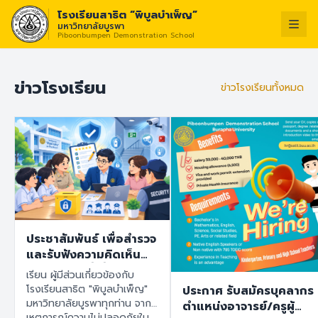
โรงเรียนสาธิต “พิบูลบำเพ็ญ”
มหาวิทยาลัยบูรพา
Piboonbumpen Demonstration School
วิสัยทัศน์ :
“โรง
ไทย
English
ข่าวโรงเรียน
ข่าวโรงเรียนทั้งหมด
ประชาสัมพันธ์ เพื่อสำรวจ
และรับฟังความคิดเห็น
ของทุกฝ่ายที่เกี่ยวข้องกับ
เรียน ผู้มีส่วนเกี่ยวข้องกับ
โรงเรียนสาธิต "พิบูล
โรงเรียนสาธิต "พิบูลบำเพ็ญ"
ประกาศ รับสมัครบุคลากร
บำเพ็ญ" มหาวิทยาลัย
มหาวิทยาลัยบูรพาทุกท่าน จาก
ตำแหน่งอาจารย์/ครูผู้
บูรพา เพื่อนำข้อมูลไปใช้
เหตุการณ์ความไม่ปลอดภัยใน