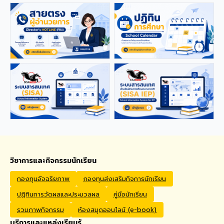
applications from qualified
foreign educators for
teaching positions
covering Kindergarten,
Primary, and High School
levels. Benefits Monthly
Salary: 30,000 – 40,000
THB Housing Allowance:
6,500 THB Full assistance
with Visa and Work Permit
extensions Private Health
Insurance cover
Qualifications Bachelor's
degree in Mathematics,
English, Science, Social
Studies, PE, Arts, or a
วิชาการและกิจกรรมนักเรียน
related field. Native English
Speakers or Non-Native
กองทุนอัจฉริยภาพ
กองทุนส่งเสริมกิจการนักเรียน
English Speakers with a
ปฏิทินการวัดผลและประมวลผล
คู่มือนักเรียน
verified TOEIC score of at
least 785. Prior teaching
รวมภาพกิจกรรม
ห้องสมุดออนไลน์ (e-book)
experience is preferred.
บริการและแหล่งเรียนรู้