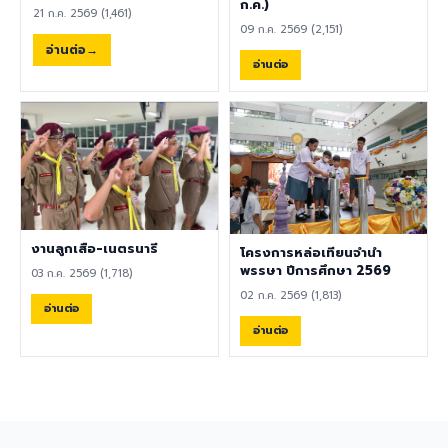
พลศึกษา ศิลปะ หรือสาขาอื่นที่
ก.ค.)
ความปลอดภัย คลิกที่นี่เพื่อร่วม
21 ก.ค. 2569 (1,461)
เกี่ยวข้อง เป็นผู้ใช้ภาษาอังกฤษ
แสดงความคิดเห็น ผู้อำนวยการ
09 ก.ค. 2569 (2,151)
เป็นภาษาแม่ (Native English
ขอขอบคุณทุกความคิดเห็น
อ่านต่อ
Speaker) หรือหากไม่ใช่เจ้าของ
อ่านต่อ
เพราะความคิดเห็นของท่านคือ
ภาษา ต้องมีผลการทดสอบ
เสียงสำคัญของการพัฒนา
ภาษาอังกฤษ TOEIC ไม่ต่ำกว่า
โรงเรียนอย่างยั่งยืน 8
785 คะแนน หากมีประสบการณ์
สิงหาคม 2569
ด้านการจัดการเรียนการสอนจะ
ได้รับการพิจารณาเป็นพิเศษ
เอกสารประกอบการสมัครและ
การติดต่อ ผู้สนใจสามารถส่ง
ประวัติส่วนตัว (CV), สำเนา
หนังสือเดินทาง (Passport),
งานลูกเสือ-เนตรนารี
โครงการหล่อเทียนจำนำ
สำเนาใบปริญญาบัตร, เอกสาร
พรรษา ปีการศึกษา 2569
03 ก.ค. 2569 (1,718)
รับรองอื่น ๆ ที่เกี่ยวข้อง พร้อม
02 ก.ค. 2569 (1,813)
ทั้งวิดีโอแนะนำตัวสั้น ๆ (Short
อ่านต่อ
Introduction Video) ได้ที่
อ่านต่อ
อีเมล hr@satit.buu.ac.th
🇬🇧 English Job
Announcement: Foreign
Teachers Piboonbumpen
Demonstration School,
Burapha University, invites