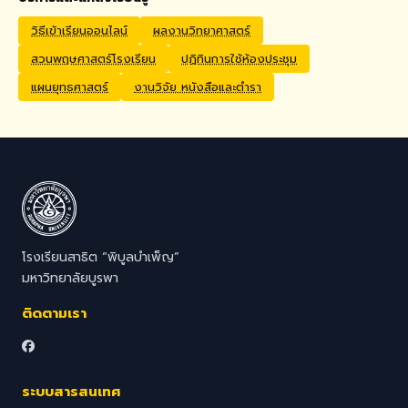
Application Process
Interested candidates
วิธีเข้าเรียนออนไลน์
ผลงานวิทยาศาสตร์
should submit their CV,
สวนพฤษศาสตร์โรงเรียน
ปฏิทินการใช้ห้องประชุม
passport copy, degree
certificates, relevant
แผนยุทธศาสตร์
งานวิจัย หนังสือและตำรา
transcripts/documents,
and a brief video
introduction via email to
hr@satit.buu.ac.th
โรงเรียนสาธิต “พิบูลบำเพ็ญ”
มหาวิทยาลัยบูรพา
ติดตามเรา
ระบบสารสนเทศ