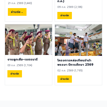
พลศึกษา ศิลปะ หรือสาขาอื่นที่
ก.ค.)
21 ก.ค. 2569 (1,440)
เกี่ยวข้อง เป็นผู้ใช้ภาษาอังกฤษ
09 ก.ค. 2569 (2,138)
เป็นภาษาแม่ (Native English
อ่านต่อ
Speaker) หรือหากไม่ใช่เจ้าของ
อ่านต่อ
ภาษา ต้องมีผลการทดสอบ
ภาษาอังกฤษ TOEIC ไม่ต่ำกว่า
785 คะแนน หากมีประสบการณ์
ด้านการจัดการเรียนการสอนจะ
ได้รับการพิจารณาเป็นพิเศษ
เอกสารประกอบการสมัครและ
การติดต่อ ผู้สนใจสามารถส่ง
ประวัติส่วนตัว (CV), สำเนา
หนังสือเดินทาง (Passport),
งานลูกเสือ-เนตรนารี
โครงการหล่อเทียนจำนำ
สำเนาใบปริญญาบัตร, เอกสาร
พรรษา ปีการศึกษา 2569
03 ก.ค. 2569 (1,704)
รับรองอื่น ๆ ที่เกี่ยวข้อง พร้อม
02 ก.ค. 2569 (1,795)
ทั้งวิดีโอแนะนำตัวสั้น ๆ (Short
อ่านต่อ
Introduction Video) ได้ที่
อ่านต่อ
อีเมล hr@satit.buu.ac.th
🇬🇧 English Job
Announcement: Foreign
Teachers Piboonbumpen
Demonstration School,
Burapha University, invites