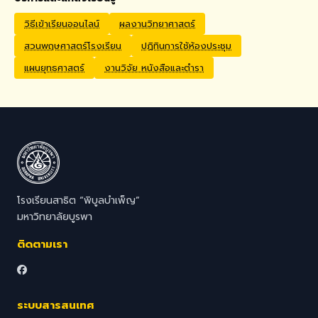
Application Process
Interested candidates
วิธีเข้าเรียนออนไลน์
ผลงานวิทยาศาสตร์
should submit their CV,
สวนพฤษศาสตร์โรงเรียน
ปฏิทินการใช้ห้องประชุม
passport copy, degree
certificates, relevant
แผนยุทธศาสตร์
งานวิจัย หนังสือและตำรา
transcripts/documents,
and a brief video
introduction via email to
hr@satit.buu.ac.th
โรงเรียนสาธิต “พิบูลบำเพ็ญ”
มหาวิทยาลัยบูรพา
ติดตามเรา
ระบบสารสนเทศ