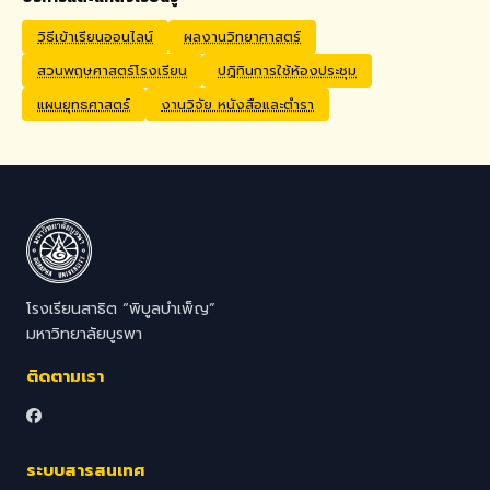
Application Process
Interested candidates
วิธีเข้าเรียนออนไลน์
ผลงานวิทยาศาสตร์
should submit their CV,
สวนพฤษศาสตร์โรงเรียน
ปฏิทินการใช้ห้องประชุม
passport copy, degree
certificates, relevant
แผนยุทธศาสตร์
งานวิจัย หนังสือและตำรา
transcripts/documents,
and a brief video
introduction via email to
hr@satit.buu.ac.th
โรงเรียนสาธิต “พิบูลบำเพ็ญ”
มหาวิทยาลัยบูรพา
ติดตามเรา
ระบบสารสนเทศ