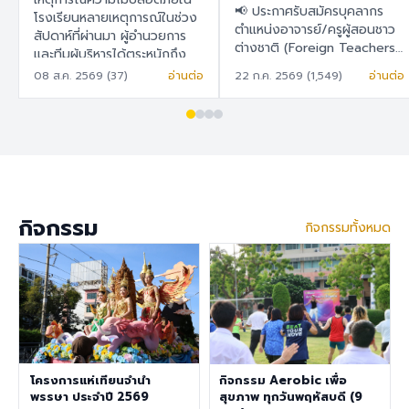
สอนชาวต่างชาติ
📢 ประกาศรับสมัครบุคลากร
ในการวางแผน พัฒนา
โรงเรียนหลายเหตุการณ์ในช่วง
(Foreign Teachers)
ตำแหน่งอาจารย์/ครูผู้สอนชาว
สัปดาห์ที่ผ่านมา ผู้อำนวยการ
และยกระดับระบบความ
ต่างชาติ (Foreign Teachers)
และทีมผู้บริหารได้ตระหนักถึง
ปลอดภัยของโรงเรียน
โรงเรียนสาธิต "พิบูลบำเพ็ญ"
ความปลอดภัยในโรงเรียนเป็น
08 ส.ค. 2569 (37)
อ่านต่อ
22 ก.ค. 2569 (1,549)
อ่านต่อ
อย่างเป็นรูปธรรม
มหาวิทยาลัยบูรพา 🇹🇭 ภาษา
สำคัญ เพราะโรงเรียนมีความมุ่ง
ไทย โรงเรียนสาธิต "พิบูล
มั่นในการพัฒนาสภาพแวดล้อม
บำเพ็ญ" มหาวิทยาลัยบูรพา มี
การเรียนรู้ที่ปลอดภัย สำหรับ
ความประสงค์จะรับสมัครครูผู้
นักเรียน ครู บุคลากร ผู้
สอนชาวต่างชาติ เพื่อปฏิบัติการ
ปกครอง และผู้มาติดต่อทุกท่าน
สอนในระดับชั้นอนุบาล ประถม
จึงได้จัดทำแบบสำรวจนี้ เพื่อ
ศึกษา และมัธยมศึกษา ราย
สำรวจและรับฟังความคิดเห็น
ละเอียดสวัสดิการ อัตราเงิน
ของทุกฝ่ายที่เกี่ยวข้องกับ
กิจกรรม
กิจกรรมทั้งหมด
เดือน 30,000 – 40,000
โรงเรียนสาธิต "พิบูลบำเพ็ญ"
บาท เงินช่วยเหลือค่าที่พัก
มหาวิทยาลัยบูรพา เพื่อนำข้อมูล
6,500 บาท/เดือน สวัสดิการ
ไปใช้ในการ วางแผน พัฒนา
การต่ออายุ Visa และ Work
และยกระดับระบบความ
Permit ประกันสุขภาพเอกชน
ปลอดภัยของโรงเรียนอย่างเป็น
คุณสมบัติประจำตำแหน่ง สำเร็จ
รูปธรรม ขอความอนุเคราะห์ทุก
การศึกษาระดับปริญญาตรี ใน
ท่านในการทำแบบสำรวจ ภายใน
สาขาวิชาคณิตศาสตร์ ภาษา
วันที่ 9 สิงหาคม 2569 เพื่อนำ
อังกฤษ วิทยาศาสตร์
โครงการแห่เทียนจำนำ
กิจกรรม Aerobic เพื่อ
ผลการสำรวจไปใช้ดำเนินการต่อ
สังคมศึกษา สุขศึกษา/
พรรษา ประจำปี 2569
สุขภาพ ทุกวันพฤหัสบดี (9
ไป แบบสำรวจความคิดเห็นด้าน