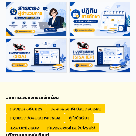
applications from qualified
foreign educators for
teaching positions
covering Kindergarten,
Primary, and High School
levels. Benefits Monthly
Salary: 30,000 – 40,000
THB Housing Allowance:
6,500 THB Full assistance
with Visa and Work Permit
extensions Private Health
Insurance cover
Qualifications Bachelor's
degree in Mathematics,
English, Science, Social
Studies, PE, Arts, or a
วิชาการและกิจกรรมนักเรียน
related field. Native English
Speakers or Non-Native
กองทุนอัจฉริยภาพ
กองทุนส่งเสริมกิจการนักเรียน
English Speakers with a
ปฏิทินการวัดผลและประมวลผล
คู่มือนักเรียน
verified TOEIC score of at
least 785. Prior teaching
รวมภาพกิจกรรม
ห้องสมุดออนไลน์ (e-book)
experience is preferred.
บริการและแหล่งเรียนรู้