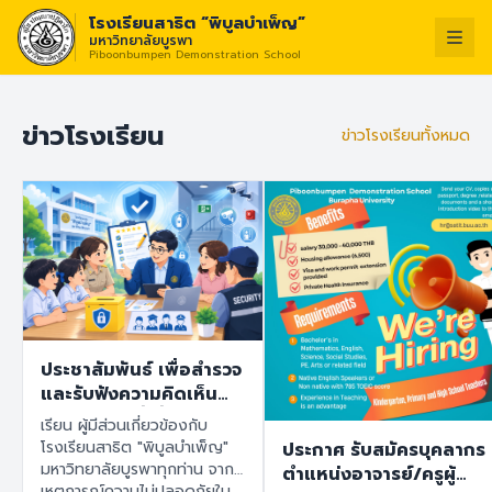
โรงเรียนสาธิต “พิบูลบำเพ็ญ”
มหาวิทยาลัยบูรพา
Piboonbumpen Demonstration School
วิสัยทัศน์ :
“โรงเรียนแห่งนว
ไทย
English
ข่าวโรงเรียน
ข่าวโรงเรียนทั้งหมด
ประชาสัมพันธ์ เพื่อสำรวจ
และรับฟังความคิดเห็น
ของทุกฝ่ายที่เกี่ยวข้องกับ
เรียน ผู้มีส่วนเกี่ยวข้องกับ
โรงเรียนสาธิต "พิบูล
โรงเรียนสาธิต "พิบูลบำเพ็ญ"
ประกาศ รับสมัครบุคลากร
บำเพ็ญ" มหาวิทยาลัย
มหาวิทยาลัยบูรพาทุกท่าน จาก
ตำแหน่งอาจารย์/ครูผู้
บูรพา เพื่อนำข้อมูลไปใช้
เหตุการณ์ความไม่ปลอดภัยใน