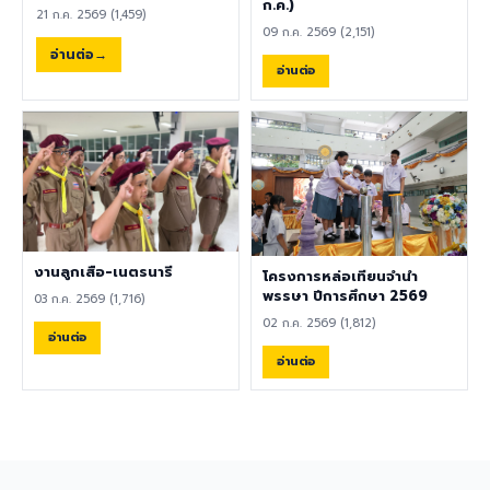
พลศึกษา ศิลปะ หรือสาขาอื่นที่
ก.ค.)
ความปลอดภัย คลิกที่นี่เพื่อร่วม
21 ก.ค. 2569 (1,459)
เกี่ยวข้อง เป็นผู้ใช้ภาษาอังกฤษ
แสดงความคิดเห็น ผู้อำนวยการ
09 ก.ค. 2569 (2,151)
เป็นภาษาแม่ (Native English
ขอขอบคุณทุกความคิดเห็น
อ่านต่อ
Speaker) หรือหากไม่ใช่เจ้าของ
อ่านต่อ
เพราะความคิดเห็นของท่านคือ
ภาษา ต้องมีผลการทดสอบ
เสียงสำคัญของการพัฒนา
ภาษาอังกฤษ TOEIC ไม่ต่ำกว่า
โรงเรียนอย่างยั่งยืน 8
785 คะแนน หากมีประสบการณ์
สิงหาคม 2569
ด้านการจัดการเรียนการสอนจะ
ได้รับการพิจารณาเป็นพิเศษ
เอกสารประกอบการสมัครและ
การติดต่อ ผู้สนใจสามารถส่ง
ประวัติส่วนตัว (CV), สำเนา
หนังสือเดินทาง (Passport),
งานลูกเสือ-เนตรนารี
โครงการหล่อเทียนจำนำ
สำเนาใบปริญญาบัตร, เอกสาร
พรรษา ปีการศึกษา 2569
03 ก.ค. 2569 (1,716)
รับรองอื่น ๆ ที่เกี่ยวข้อง พร้อม
02 ก.ค. 2569 (1,812)
ทั้งวิดีโอแนะนำตัวสั้น ๆ (Short
อ่านต่อ
Introduction Video) ได้ที่
อ่านต่อ
อีเมล hr@satit.buu.ac.th
🇬🇧 English Job
Announcement: Foreign
Teachers Piboonbumpen
Demonstration School,
Burapha University, invites