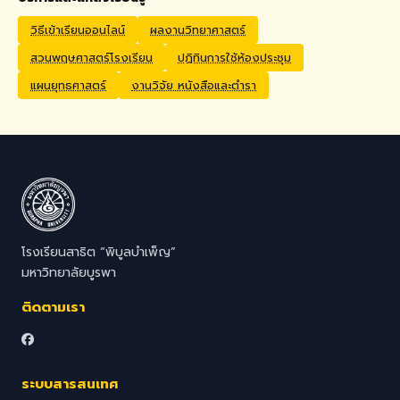
Application Process
Interested candidates
วิธีเข้าเรียนออนไลน์
ผลงานวิทยาศาสตร์
should submit their CV,
สวนพฤษศาสตร์โรงเรียน
ปฏิทินการใช้ห้องประชุม
passport copy, degree
certificates, relevant
แผนยุทธศาสตร์
งานวิจัย หนังสือและตำรา
transcripts/documents,
and a brief video
introduction via email to
hr@satit.buu.ac.th
โรงเรียนสาธิต “พิบูลบำเพ็ญ”
มหาวิทยาลัยบูรพา
ติดตามเรา
ระบบสารสนเทศ