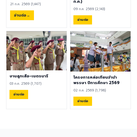
พลศึกษา ศิลปะ หรือสาขาอื่นที่
ก.ค.)
21 ก.ค. 2569 (1,447)
เกี่ยวข้อง เป็นผู้ใช้ภาษาอังกฤษ
09 ก.ค. 2569 (2,143)
เป็นภาษาแม่ (Native English
อ่านต่อ
Speaker) หรือหากไม่ใช่เจ้าของ
อ่านต่อ
ภาษา ต้องมีผลการทดสอบ
ภาษาอังกฤษ TOEIC ไม่ต่ำกว่า
785 คะแนน หากมีประสบการณ์
ด้านการจัดการเรียนการสอนจะ
ได้รับการพิจารณาเป็นพิเศษ
เอกสารประกอบการสมัครและ
การติดต่อ ผู้สนใจสามารถส่ง
ประวัติส่วนตัว (CV), สำเนา
หนังสือเดินทาง (Passport),
งานลูกเสือ-เนตรนารี
โครงการหล่อเทียนจำนำ
สำเนาใบปริญญาบัตร, เอกสาร
พรรษา ปีการศึกษา 2569
03 ก.ค. 2569 (1,707)
รับรองอื่น ๆ ที่เกี่ยวข้อง พร้อม
02 ก.ค. 2569 (1,798)
ทั้งวิดีโอแนะนำตัวสั้น ๆ (Short
อ่านต่อ
Introduction Video) ได้ที่
อ่านต่อ
อีเมล hr@satit.buu.ac.th
🇬🇧 English Job
Announcement: Foreign
Teachers Piboonbumpen
Demonstration School,
Burapha University, invites