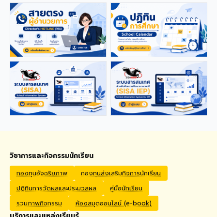
applications from qualified
foreign educators for
teaching positions
covering Kindergarten,
Primary, and High School
levels. Benefits Monthly
Salary: 30,000 – 40,000
THB Housing Allowance:
6,500 THB Full assistance
with Visa and Work Permit
extensions Private Health
Insurance cover
Qualifications Bachelor's
degree in Mathematics,
English, Science, Social
Studies, PE, Arts, or a
วิชาการและกิจกรรมนักเรียน
related field. Native English
Speakers or Non-Native
กองทุนอัจฉริยภาพ
กองทุนส่งเสริมกิจการนักเรียน
English Speakers with a
ปฏิทินการวัดผลและประมวลผล
คู่มือนักเรียน
verified TOEIC score of at
least 785. Prior teaching
รวมภาพกิจกรรม
ห้องสมุดออนไลน์ (e-book)
experience is preferred.
บริการและแหล่งเรียนรู้