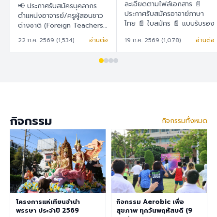
สอนชาวต่างชาติ
ละเอียดตามไฟล์เอกสาร 📄
📢 ประกาศรับสมัครบุคลากร
(Foreign Teachers)
ประกาศรับสมัครอาจาย์ภาษา
ตำแหน่งอาจารย์/ครูผู้สอนชาว
ไทย 📄 ใบสมัคร 📄 แบบรับรอง
ต่างชาติ (Foreign Teachers)
ตนเอง
โรงเรียนสาธิต "พิบูลบำเพ็ญ"
22 ก.ค. 2569 (1,534)
อ่านต่อ
19 ก.ค. 2569 (1,078)
อ่านต่อ
มหาวิทยาลัยบูรพา 🇹🇭 ภาษา
ไทย โรงเรียนสาธิต "พิบูล
บำเพ็ญ" มหาวิทยาลัยบูรพา มี
ความประสงค์จะรับสมัครครูผู้
สอนชาวต่างชาติ เพื่อปฏิบัติการ
สอนในระดับชั้นอนุบาล ประถม
ศึกษา และมัธยมศึกษา ราย
ละเอียดสวัสดิการ อัตราเงิน
กิจกรรม
กิจกรรมทั้งหมด
เดือน 30,000 – 40,000
บาท เงินช่วยเหลือค่าที่พัก
6,500 บาท/เดือน สวัสดิการ
การต่ออายุ Visa และ Work
Permit ประกันสุขภาพเอกชน
คุณสมบัติประจำตำแหน่ง สำเร็จ
การศึกษาระดับปริญญาตรี ใน
สาขาวิชาคณิตศาสตร์ ภาษา
อังกฤษ วิทยาศาสตร์
โครงการแห่เทียนจำนำ
กิจกรรม Aerobic เพื่อ
สังคมศึกษา สุขศึกษา/
พรรษา ประจำปี 2569
สุขภาพ ทุกวันพฤหัสบดี (9